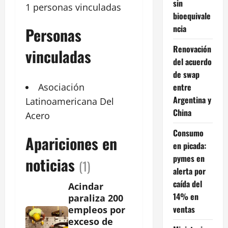
sin
1 personas vinculadas
bioequivale
ncia
Personas
Renovación
vinculadas
del acuerdo
de swap
entre
Asociación
Argentina y
Latinoamericana Del
China
Acero
Consumo
Apariciones en
en picada:
pymes en
noticias
(1)
alerta por
caída del
Acindar
14% en
paraliza 200
ventas
empleos por
exceso de