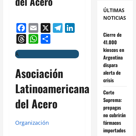
del Acero
ÚLTIMAS
NOTICIAS
Facebook
Email
X
Telegram
LinkedIn
Cierre de
Threads
WhatsApp
Compartir
41.000
kioscos en
A
Argentina
dispara
Asociación
alerta de
crisis
Latinoamericana
Corte
del Acero
Suprema:
prepagas
no cubrirán
fármacos
Organización
importados