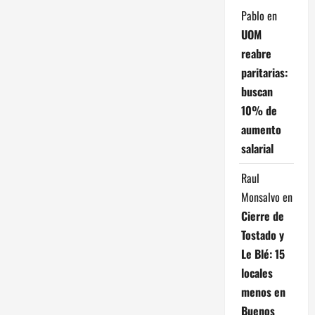
Pablo
en
i
UOM
ó
reabre
paritarias:
n
buscan
d
10% de
aumento
e
salarial
e
Raul
Monsalvo
en
n
Cierre de
t
Tostado y
Le Blé: 15
r
locales
a
menos en
Buenos