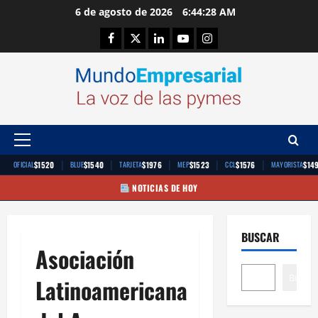
Saltar
6 de agosto de 2026
6:44:28 AM
al
Facebook
Twitter
Linkedin
Youtube
Instagram
contenido
Menú
principal
|
|
|
|
|
$1520
$1540
$1976
$1523
$1576
$14
OFICIAL
BLUE
TARJETA
MEP
CCL
MAYORISTA
NOTICIAS DE HOY
BUSCAR
Asociación
Buscar
Latinoamericana