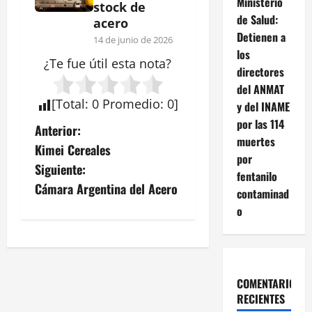
Ministerio
stock de
de Salud:
acero
Detienen a
14 de junio de 2026
los
¿Te fue útil esta
nota
?
directores
del ANMAT
[
Total
:
0
Promedio
:
0
]
y del INAME
por las 114
N
Anterior:
muertes
Kimei Cereales
a
por
Siguiente:
fentanilo
v
Cámara Argentina del Acero
contaminad
o
e
g
a
COMENTARIOS
RECIENTES
c