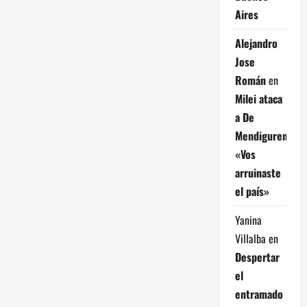
d
Aires
a
Alejandro
s
Jose
Román
en
Milei ataca
a De
Mendiguren:
«Vos
arruinaste
el país»
Yanina
Villalba
en
Despertar
el
entramado