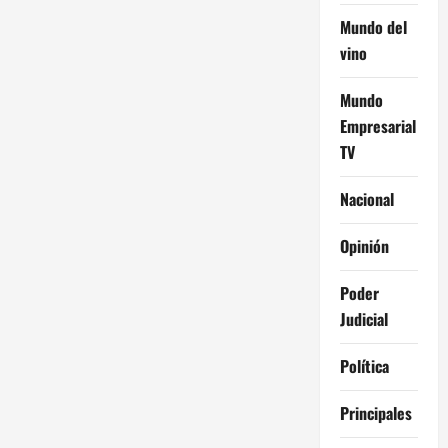
r
Mundo del
a
vino
d
Mundo
a
Empresarial
TV
s
Nacional
Opinión
Poder
Judicial
Política
Principales