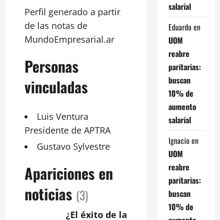
salarial
Perfil generado a partir
de las notas de
Eduardo
en
MundoEmpresarial.ar
UOM
reabre
Personas
paritarias:
buscan
vinculadas
10% de
aumento
Luis
Ventura
salarial
Presidente de APTRA
Ignacio
en
Gustavo
Sylvestre
UOM
reabre
Apariciones en
paritarias:
noticias
(3)
buscan
10% de
¿El éxito de la
aumento