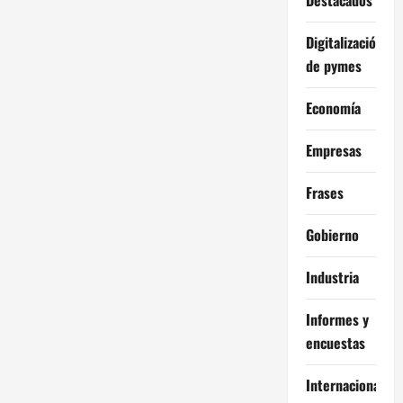
a
Digitalización
c
de pymes
i
Economía
ó
Empresas
n
Frases
d
Gobierno
e
Industria
e
Informes y
n
encuestas
t
Internacional