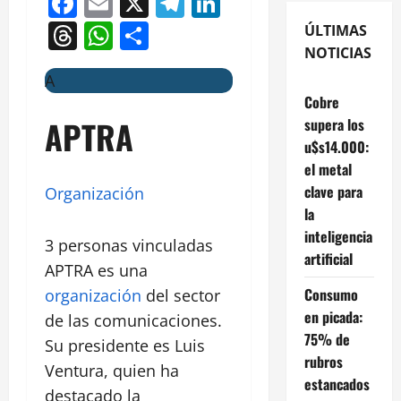
Facebook
Email
X
Telegram
LinkedIn
Threads
WhatsApp
Compartir
ÚLTIMAS
NOTICIAS
A
Cobre
APTRA
supera los
u$s14.000:
el metal
clave para
Organización
la
inteligencia
3 personas vinculadas
artificial
APTRA es una
Consumo
organización
del sector
en picada:
de las comunicaciones.
75% de
Su presidente es Luis
rubros
Ventura, quien ha
estancados
destacado la