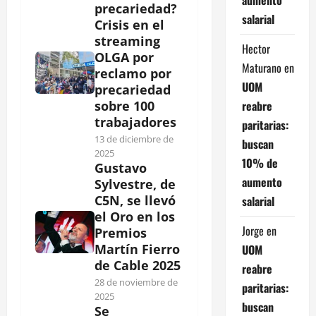
precariedad?
salarial
Crisis en el
streaming
Hector
OLGA por
Maturano
en
reclamo por
UOM
precariedad
reabre
sobre 100
trabajadores
paritarias:
13 de diciembre de
buscan
2025
10% de
Gustavo
aumento
Sylvestre, de
C5N, se llevó
salarial
el Oro en los
Jorge
en
Premios
Martín Fierro
UOM
de Cable 2025
reabre
28 de noviembre de
paritarias:
2025
buscan
Se