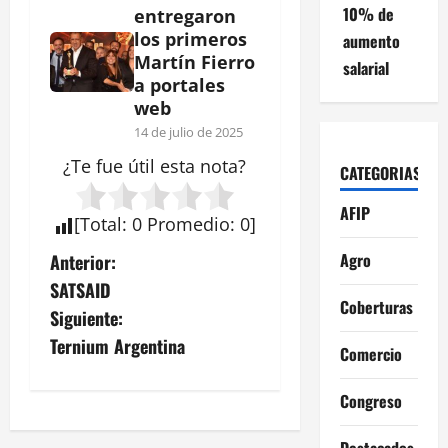
10% de
entregaron
los primeros
aumento
Martín Fierro
salarial
a portales
web
14 de julio de 2025
¿Te fue útil esta
nota
?
CATEGORIAS
AFIP
[
Total
:
0
Promedio
:
0
]
N
Agro
Anterior:
SATSAID
a
Coberturas
Siguiente:
v
Ternium Argentina
Comercio
e
Congreso
g
Destacados