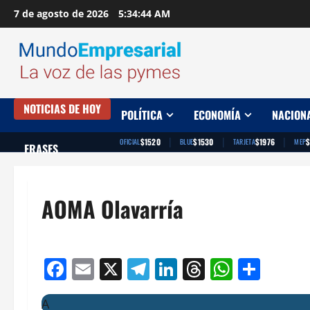
Saltar
7 de agosto de 2026
5:34:44 AM
al
contenido
NOTICIAS DE HOY
POLÍTICA
ECONOMÍA
NACION
|
|
|
$1520
$1530
$1976
OFICIAL
BLUE
TARJETA
MEP
FRASES
AOMA Olavarría
Facebook
Email
X
Telegram
LinkedIn
Threads
Whats
Comp
A