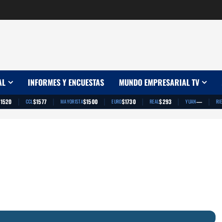
AL
INFORMES Y ENCUESTAS
MUNDO EMPRESARIAL TV
|
|
|
|
|
|
$1520
$1577
$1500
$1730
$293
—
CCL
MAYORISTA
EURO
REAL
YUAN
RI
App
artir