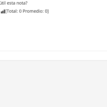
útil esta
nota
?
[
Total
:
0
Promedio
:
0
]