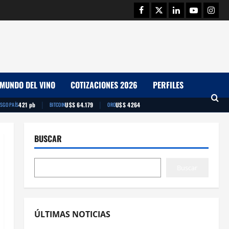
Facebook
Twitter
Linkedin
Youtube
Insta
MUNDO DEL VINO
COTIZACIONES 2026
PERFILES
|
|
421 pb
U$S 64.179
U$S 4264
ESGO PAÍS
BITCOIN
ORO
BUSCAR
Buscar
ÚLTIMAS NOTICIAS