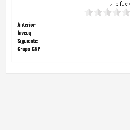
¿Te fue 
N
Anterior:
Invecq
a
Siguiente:
v
Grupo GNP
e
g
a
c
i
ó