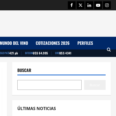
Facebook
Twitter
Linkedin
Youtube
Insta
MUNDO DEL VINO
COTIZACIONES 2026
PERFILES
|
|
421 pb
U$S 64.995
U$S 4341
ESGO PAÍS
BITCOIN
ORO
BUSCAR
Buscar
ÚLTIMAS NOTICIAS