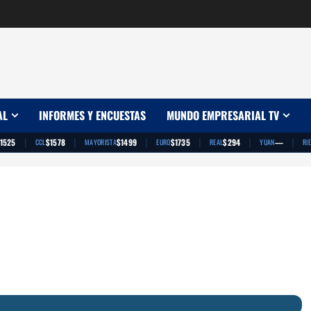
AL
INFORMES Y ENCUESTAS
MUNDO EMPRESARIAL TV
|
|
|
|
|
|
1525
$1578
$1499
$1735
$294
—
CCL
MAYORISTA
EURO
REAL
YUAN
RI
App
artir