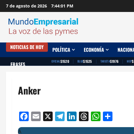
Saltar
7 de agosto de 2026
7:44:01 PM
al
contenido
NOTICIAS DE HOY
POLÍTICA
ECONOMÍA
NACION
|
|
|
$1520
$1525
$1976
$
OFICIAL
BLUE
TARJETA
MEP
FRASES
Anker
Facebook
Email
X
Telegram
LinkedIn
Threads
Whats
Comp
A