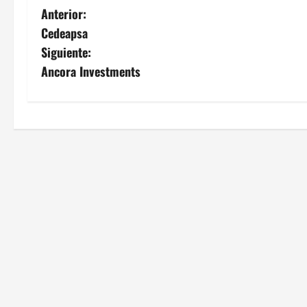
N
Anterior:
Cedeapsa
a
Siguiente:
v
Ancora Investments
e
g
a
c
i
ó
n
d