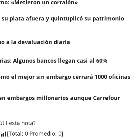
erno: «Metieron un corralón»
 su plata afuera y quintuplicó su patrimonio
ho a la devaluación diaria
ias: Algunos bancos llegan casi al 60%
omo el mejor sin embargo cerrará 1000 oficinas
ren embargos millonarios aunque Carrefour
útil esta
nota
?
[
Total
:
0
Promedio
:
0
]