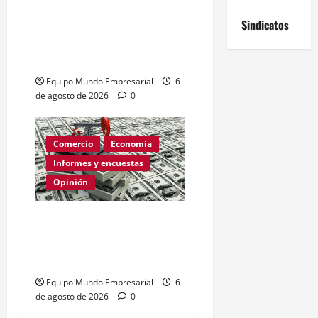
Brasil: tasa de interés
Sindicatos
baja a 14% y afecta
costos financieros
Equipo Mundo Empresarial
6
de agosto de 2026
0
Comercio
Economía
Informes y encuestas
Opinión
Relevamiento de
Expectativas de Mercado
– julio 2026
Equipo Mundo Empresarial
6
de agosto de 2026
0