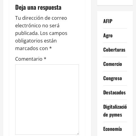
i
Deja una respuesta
ó
Tu dirección de correo
AFIP
n
electrónico no será
publicada.
Los campos
Agro
d
obligatorios están
e
marcados con
*
Coberturas
Comentario
*
e
Comercio
n
Congreso
t
Destacados
r
Digitalización
a
de pymes
d
Economía