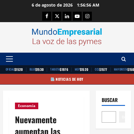
Saltar
6 de agosto de 2026
1:56:57 AM
al
Facebook
Twitter
Linkedin
Youtube
Instagram
contenido
Menú
principal
|
|
|
|
|
$1520
$1530
$1976
$1520
$1577
$15
OFICIAL
BLUE
TARJETA
MEP
CCL
MAYORISTA
NOTICIAS DE HOY
BUSCAR
Economía
Nuevamente
Buscar
aumentan las