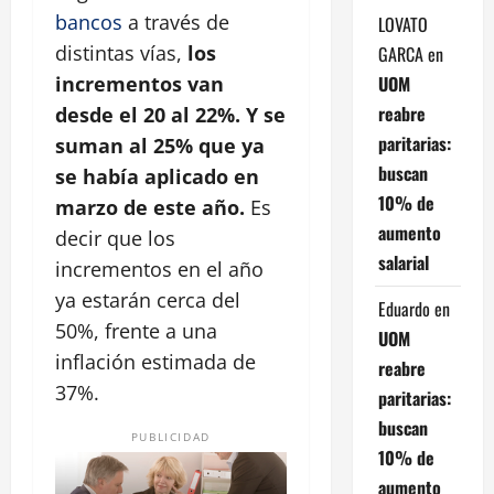
bancos
a través de
LOVATO
distintas vías,
los
GARCA
en
UOM
incrementos van
reabre
desde el 20 al 22%. Y se
paritarias:
suman al 25% que ya
buscan
se había aplicado en
10% de
marzo de este año.
Es
aumento
decir que los
salarial
incrementos en el año
ya estarán cerca del
Eduardo
en
50%, frente a una
UOM
inflación estimada de
reabre
37%.
paritarias:
buscan
PUBLICIDAD
10% de
aumento