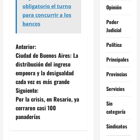
obligatorio el turno
Opinión
para concurrir a los
Poder
bancos
Judicial
Política
N
Anterior:
Ciudad de Buenos Aires: La
a
Principales
distribución del ingreso
v
empeora y la desigualdad
Provincias
cada vez es más grande
e
Servicios
Siguiente:
g
Por la crisis, en Rosario, ya
Sin
cerraron casi 100
a
categoría
panaderías
c
Sindicatos