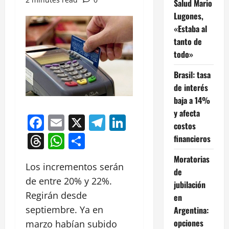
Salud Mario
Lugones,
«Estaba al
tanto de
todo»
Brasil: tasa
de interés
baja a 14%
y afecta
Facebook
Email
X
Telegram
LinkedIn
costos
Threads
WhatsApp
Compartir
financieros
Moratorias
Los incrementos serán
de
de entre 20% y 22%.
jubilación
Regirán desde
en
septiembre. Ya en
Argentina:
opciones
marzo habían subido