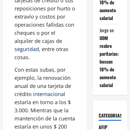
tarjetas de crédito o sus
10% de
reposiciones por hurto o
aumento
extravío y costos por
salarial
operaciones fallidas con
Jorge
en
cheques o por el
UOM
alquiler de cajas de
reabre
seguridad
, entre otras
paritarias:
cosas.
buscan
10% de
Con estas subas, por
aumento
ejemplo, la renovación
salarial
anual de una tarjeta de
crédito
internacional
estaría en torno a los $
3.000. Mientras que la
CATEGORIAS
mantención de la cuenta
estaría en unos $ 200
AFIP