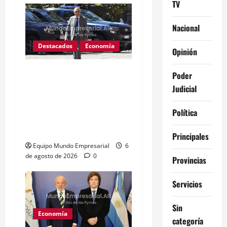
TV
Nacional
Destacados
Economía
Opinión
Fentanilo adulterado: La
Poder
exdirectora del Anmat
Judicial
involucró al Ministro de
Política
Salud Mario Lugones,
«Estaba al tanto de todo»
Principales
Equipo Mundo Empresarial
6
de agosto de 2026
0
Provincias
Servicios
Sin
Economía
categoría