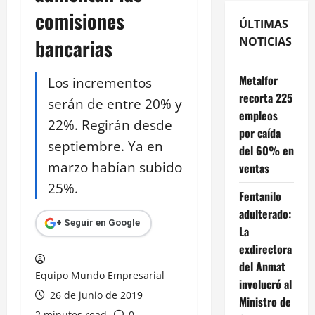
comisiones
ÚLTIMAS
bancarias
NOTICIAS
Metalfor
Los incrementos
recorta 225
serán de entre 20% y
empleos
22%. Regirán desde
por caída
septiembre. Ya en
del 60% en
marzo habían subido
ventas
25%.
Fentanilo
adulterado:
+ Seguir en Google
La
exdirectora
del Anmat
Equipo Mundo Empresarial
involucró al
26 de junio de 2019
Ministro de
2 minutes read
0