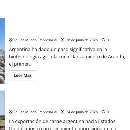
Lumilagro
y
FATE:
reinserción
laboral
y
Argentina lanza algodón transgénico que reduce costos un
desafíos
30%
Equipo Mundo Empresarial
28 de junio de 2026
0
Argentina ha dado un paso significativo en la
biotecnología agrícola con el lanzamiento de Arandú,
el primer...
Leer
Leer Más
más
acerca
de
Argentina
lanza
algodón
transgénico
Exportación de carne argentina a EE.UU. crece 369% en mayo
que
reduce
Equipo Mundo Empresarial
24 de junio de 2026
0
costos
un
La exportación de carne argentina hacia Estados
30%
Unidos mostró un crecimiento impresionante en