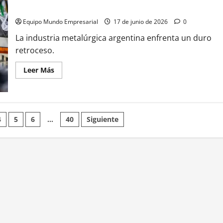
con
La metalurgia retrocede 6% en 2026 y pide acción de la UIA
deuda
de
Equipo Mundo Empresarial
17 de junio de 2026
0
$11.300
millones
La industria metalúrgica argentina enfrenta un duro
retroceso.
Leer
Leer Más
más
acerca
de
La
metalurgia
retrocede
6%
4
5
6
…
40
Siguiente
en
2026
y
pide
acción
de
la
UIA