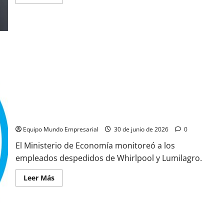
más
acerca
de
Matías
Campodónico
asumirá
la
presidencia
de
la
CIQyP
hasta
2028
en
un
Despidos en Whirlpool, Lumilagro y FATE: reinserción laboral y
contexto
de
desafíos
fortalecimiento
Equipo Mundo Empresarial
30 de junio de 2026
0
El Ministerio de Economía monitoreó a los
empleados despedidos de Whirlpool y Lumilagro.
Leer
Leer Más
más
acerca
de
Despidos
en
Whirlpool,