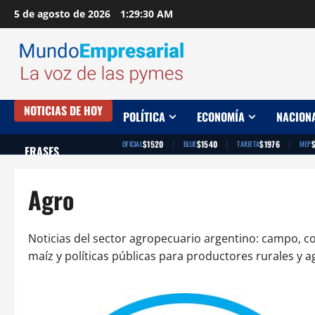
Saltar
5 de agosto de 2026
1:29:31 AM
al
contenido
NOTICIAS DE HOY
POLÍTICA
ECONOMÍA
NACION
|
|
|
$1520
$1540
$1976
OFICIAL
BLUE
TARJETA
MEP
FRASES
Agro
Noticias del sector agropecuario argentino: campo, co
maíz y políticas públicas para productores rurales y 