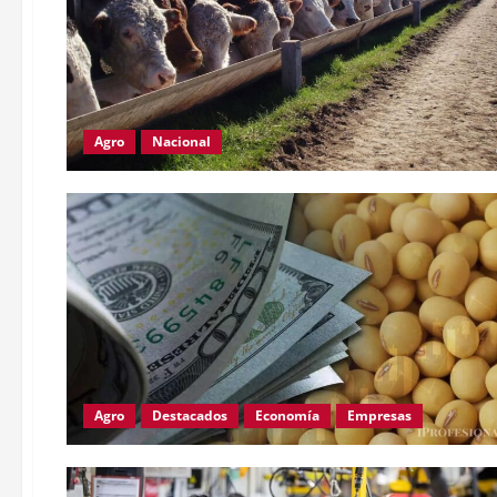
Agro
Nacional
Agro
Destacados
Economía
Empresas