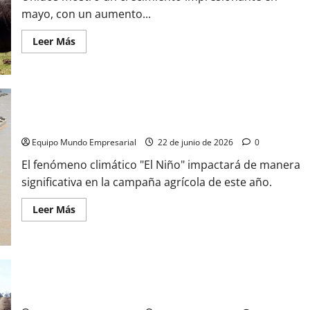
mayo, con un aumento...
Leer
Leer Más
más
acerca
de
Exportación
de
carne
argentina
a
El Niño elevará liquidación de divisas a USD 38.000 millones
EE.UU.
crece
Equipo Mundo Empresarial
22 de junio de 2026
0
369%
en
El fenómeno climático "El Niño" impactará de manera
mayo
significativa en la campaña agrícola de este año.
Leer
Leer Más
más
acerca
de
El
Niño
elevará
liquidación
de
Consumo de carne vacuna cae al nivel más bajo en 20 años
divisas
a