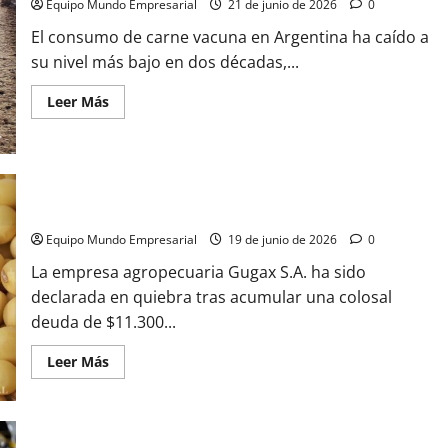
Equipo Mundo Empresarial
21 de junio de 2026
0
USD
38.000
millones
El consumo de carne vacuna en Argentina ha caído a
su nivel más bajo en dos décadas,...
Leer
Leer Más
más
acerca
de
Consumo
de
carne
vacuna
Gugax S.A. quiebra con deuda de $11.300 millones
cae
al
Equipo Mundo Empresarial
19 de junio de 2026
0
nivel
más
bajo
La empresa agropecuaria Gugax S.A. ha sido
en
declarada en quiebra tras acumular una colosal
20
años
deuda de $11.300...
Leer
Leer Más
más
acerca
de
Gugax
S.A.
quiebra