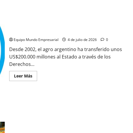
DEX: el agro argentino pierde US$200.000 millones en 25
años de retenciones
Equipo Mundo Empresarial
4 de julio de 2026
0
Desde 2002, el agro argentino ha transferido unos
US$200.000 millones al Estado a través de los
Derechos...
Leer
Leer Más
más
acerca
de
DEX:
el
agro
argentino
pierde
US$200.000
millones
en
Falta de gas en el NOA: costos energéticos hasta 9 veces más
25
años
altos