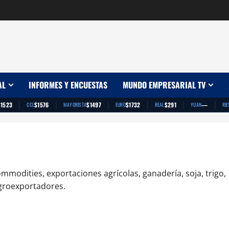
AL
INFORMES Y ENCUESTAS
MUNDO EMPRESARIAL TV
|
|
|
|
|
|
$1523
$1576
$1497
$1732
$291
—
CCL
MAYORISTA
EURO
REAL
YUAN
RIE
mmodities, exportaciones agrícolas, ganadería, soja, trigo,
agroexportadores.