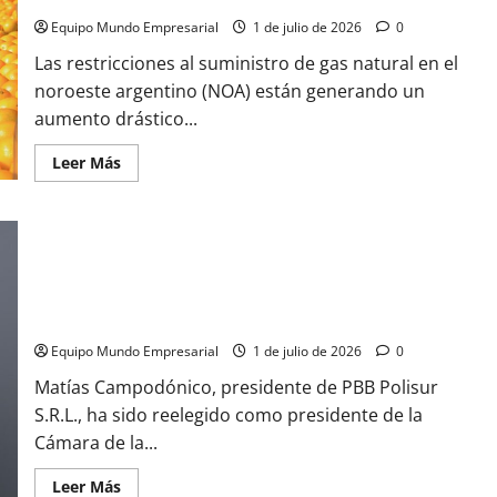
de
retenciones
Equipo Mundo Empresarial
1 de julio de 2026
0
Las restricciones al suministro de gas natural en el
noroeste argentino (NOA) están generando un
aumento drástico...
Leer
Leer Más
más
acerca
de
Falta
de
gas
en
el
Matías Campodónico asumirá la presidencia de la CIQyP hasta
NOA:
costos
2028 en un contexto de fortalecimiento
energéticos
hasta
Equipo Mundo Empresarial
1 de julio de 2026
0
9
veces
Matías Campodónico, presidente de PBB Polisur
más
altos
S.R.L., ha sido reelegido como presidente de la
Cámara de la...
Leer
Leer Más