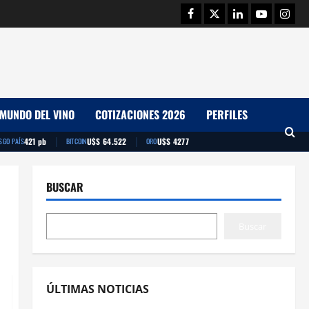
Facebook
Twitter
Linkedin
Youtube
Insta
MUNDO DEL VINO
COTIZACIONES 2026
PERFILES
|
|
421 pb
U$S 64.522
U$S 4277
SGO PAÍS
BITCOIN
ORO
BUSCAR
Buscar
ÚLTIMAS NOTICIAS