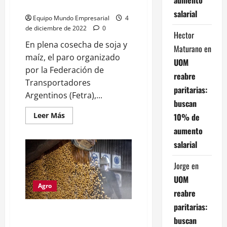
millones
salarial
Equipo Mundo Empresarial
4
de diciembre de 2022
0
Hector
En plena cosecha de soja y
Maturano
en
maíz, el paro organizado
UOM
por la Federación de
reabre
Transportadores
paritarias:
Argentinos (Fetra),...
buscan
Leer
Leer Más
10% de
más
acerca
aumento
de
salarial
El
paro
de
Jorge
en
transportistas
provocó
UOM
pérdidas
de
Agro
reabre
exportaciones
por
paritarias:
USD64
Contrabando en el agro: Allanan
millones
buscan
a una empresa líder por