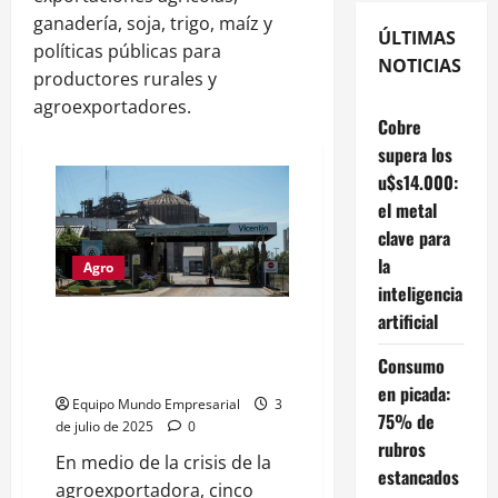
ganadería, soja, trigo, maíz y
ÚLTIMAS
políticas públicas para
NOTICIAS
productores rurales y
agroexportadores.
Cobre
supera los
u$s14.000:
el metal
clave para
la
Agro
inteligencia
artificial
Cuáles son las cinco empresas
que buscan quedarse con
Consumo
Vicentín
en picada:
Equipo Mundo Empresarial
3
75% de
de julio de 2025
0
rubros
En medio de la crisis de la
estancados
agroexportadora, cinco