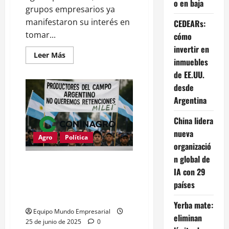
o en baja
grupos empresarios ya
manifestaron su interés en
CEDEARs:
tomar...
cómo
invertir en
Leer
Leer Más
inmuebles
más
acerca
de EE.UU.
de
Cuáles
desde
son
las
Argentina
cinco
empresas
que
China lidera
buscan
nueva
quedarse
Agro
Política
con
organizació
Vicentín
n global de
Productores agropecuarios
IA con 29
exigen eliminar los derechos de
países
exportación: “No queremos
retenciones”
Yerba mate:
Equipo Mundo Empresarial
eliminan
25 de junio de 2025
0