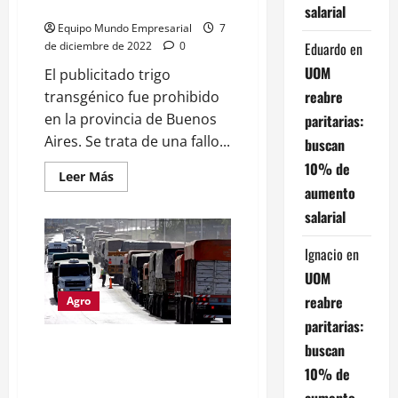
prohibió el trigo transgénico
salarial
Equipo Mundo Empresarial
7
Eduardo
en
de diciembre de 2022
0
UOM
El publicitado trigo
reabre
transgénico fue prohibido
en la provincia de Buenos
paritarias:
Aires. Se trata de una fallo...
buscan
10% de
Leer
Leer Más
más
aumento
acerca
de
salarial
Provincia
de
Buenos
Ignacio
en
Aires:
En
UOM
un
reabre
fallo
Agro
histórico
paritarias:
la
Justicia
El paro de transportistas
buscan
prohibió
el
provocó pérdidas de
10% de
trigo
exportaciones por USD64
transgénico
aumento