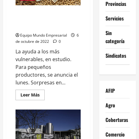
Provincias
argentino:
Empresas
pasan
Dólar soja: Hubo sorpresas
de
Servicios
entre los beneficiarios con el
pagar
8%
tipo de cambio
de
Sin
aranceles
Equipo Mundo Empresarial
6
a
categoría
de octubre de 2022
0
casi
30%
La ayuda a los más
Sindicatos
vulnerables, en estudio.
Para pequeños
productores, se anuncia el
lunes. Sorpresas en...
AFIP
Leer
Leer Más
más
acerca
Agro
de
Dólar
soja:
Coberturas
Hubo
sorpresas
entre
Comercio
los
beneficiarios