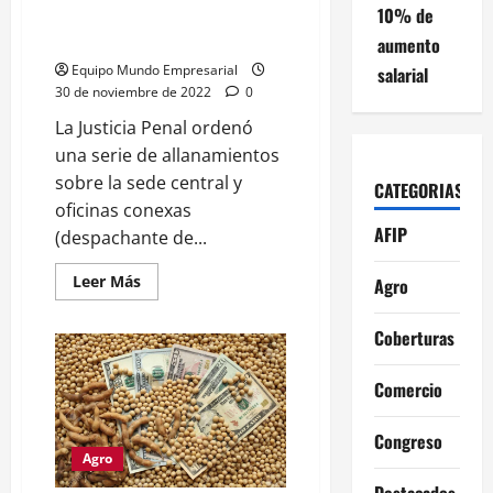
10% de
sospechas de evasión en las
exportaciones
aumento
Equipo Mundo Empresarial
salarial
30 de noviembre de 2022
0
La Justicia Penal ordenó
una serie de allanamientos
sobre la sede central y
CATEGORIAS
oficinas conexas
AFIP
(despachante de...
Leer
Leer Más
Agro
más
acerca
de
Coberturas
Contrabando
en
el
Comercio
agro:
Allanan
a
una
Congreso
empresa
Agro
líder
por
Destacados