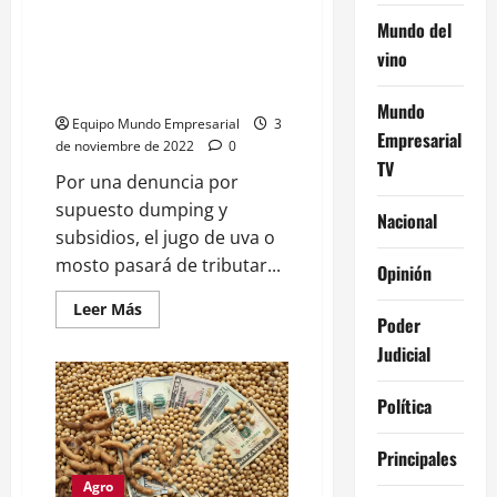
nuevo
Dura sanción de EEUU a un
dólar
Mundo del
soja:
sector de producción argentino:
Qué
vino
valor
Empresas pasan de pagar 8%
tendrá
de aranceles a casi 30%
Mundo
Equipo Mundo Empresarial
3
Empresarial
de noviembre de 2022
0
TV
Por una denuncia por
supuesto dumping y
Nacional
subsidios, el jugo de uva o
mosto pasará de tributar...
Opinión
Leer
Leer Más
Poder
más
acerca
Judicial
de
Dura
sanción
de
Política
EEUU
a
un
Principales
sector
de
Agro
producción