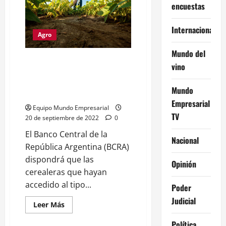
despidió
encuestas
a
todos
los
Internacional
trabajadores
Agro
que
se
encontraban
Mundo del
protestando
El BCRA revirtió la decisión y
vino
desde
los productores que accedieron
hace
meses
al "dólar soja" podrán comprar
Mundo
dólares
Empresarial
Equipo Mundo Empresarial
TV
20 de septiembre de 2022
0
El Banco Central de la
Nacional
República Argentina (BCRA)
dispondrá que las
Opinión
cerealeras que hayan
accedido al tipo...
Poder
Judicial
Leer
Leer Más
más
acerca
Política
de