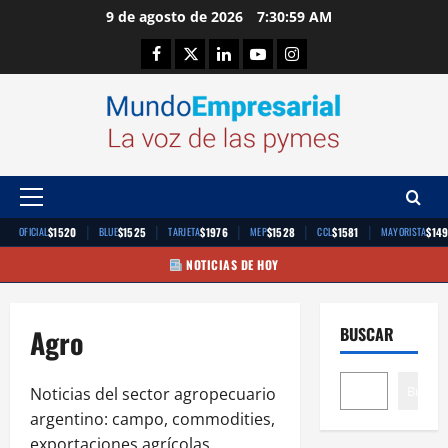
Saltar
9 de agosto de 2026
7:30:59 AM
al
Facebook
Twitter
Linkedin
Youtube
Instagram
contenido
Menú
principal
|
|
|
|
|
$1520
$1525
$1976
$1528
$1581
$14
OFICIAL
BLUE
TARJETA
MEP
CCL
MAYORISTA
NOTICIAS DE HOY
Agro
BUSCAR
Buscar
Noticias del sector agropecuario
argentino: campo, commodities,
exportaciones agrícolas,