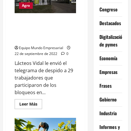
con
Agro
el
Congreso
tipo
de
cambio
Ahora Lácteos Vidal despidió a
Destacados
todos los trabajadores que se
encontraban protestando desde
Digitalización
hace meses
de pymes
Equipo Mundo Empresarial
22 de septiembre de 2022
0
Economía
Lácteos Vidal le envió el
telegrama de despido a 29
Empresas
trabajadores que
participaron de los
Frases
bloqueos en...
Gobierno
Leer
Leer Más
más
acerca
Industria
de
Ahora
Lácteos
Informes y
Vidal