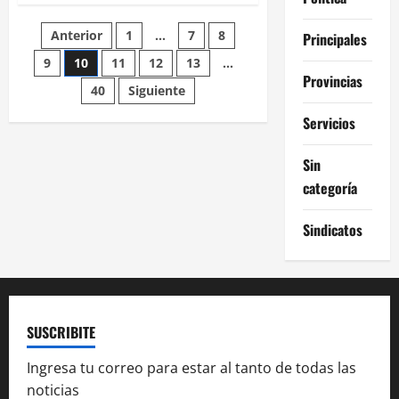
El
BCRA
Paginación
Anterior
1
…
7
8
revirtió
Principales
la
decisión
9
10
11
12
13
…
de
y
Provincias
los
40
Siguiente
productores
entradas
que
Servicios
accedieron
al
"dólar
soja"
Sin
podrán
categoría
comprar
dólares
Sindicatos
SUSCRIBITE
Ingresa tu correo para estar al tanto de todas las
noticias