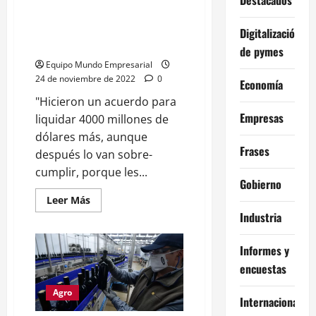
sospechas
de
Pensando en la liquidación, el
evasión
Gobierno lanzará un nuevo dólar
Digitalización
en
las
soja: Qué valor tendrá
de pymes
exportaciones
Equipo Mundo Empresarial
24 de noviembre de 2022
0
Economía
"Hicieron un acuerdo para
Empresas
liquidar 4000 millones de
dólares más, aunque
Frases
después lo van sobre-
cumplir, porque les...
Gobierno
Leer
Leer Más
más
Industria
acerca
de
Pensando
Informes y
en
la
encuestas
liquidación,
el
Gobierno
Agro
lanzará
Internacional
un