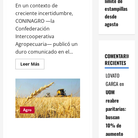
límite de
En un contexto de
estampillas
creciente incertidumbre,
desde
CONINAGRO —la
agosto
Confederación
Intercooperativa
Agropecuaria— publicó un
duro comunicado en el...
COMENTARIOS
RECIENTES
Leer
Leer Más
más
acerca
LOVATO
de
Productores
GARCA
en
agropecuarios
exigen
UOM
eliminar
los
reabre
derechos
de
paritarias:
Agro
exportación:
“No
buscan
queremos
retenciones”
10% de
Provincia de Buenos Aires: En
un fallo histórico la Justicia
aumento