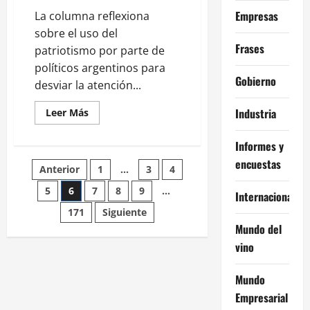
Empresas
La columna reflexiona
sobre el uso del
Frases
patriotismo por parte de
políticos argentinos para
Gobierno
desviar la atención...
Industria
Leer
Leer Más
más
acerca
de
Informes y
La
patria
encuestas
Paginación
Anterior
1
…
3
4
es
una
mala
5
6
7
8
9
…
de
Internacional
costumbre,
a
171
Siguiente
veces
entradas
Mundo del
necesaria
vino
Mundo
Empresarial