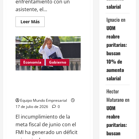
enfrentamiento con un
salarial
asistente, el...
Ignacio
en
Leer
Leer Más
más
UOM
acerca
de
reabre
Tenso
cruce
paritarias:
de
Milei
buscan
en
la
10% de
Economía
Gobierno
Bolsa:
aumento
defensa
del
salarial
ajuste
Déficit fiscal de $696.843 M en
fiscal
junio: impacto en pymes
Hector
argentinas
Maturano
en
Equipo Mundo Empresarial
17 de julio de 2026
0
UOM
reabre
El incumplimiento de la
paritarias:
meta fiscal de junio con el
FMI ha generado un déficit
buscan