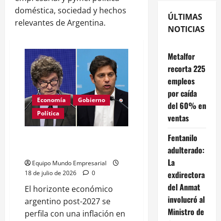
doméstica, sociedad y hechos
ÚLTIMAS
relevantes de Argentina.
NOTICIAS
Metalfor
recorta 225
empleos
por caída
Economía
Gobierno
del 60% en
Política
ventas
Fentanilo
Inflación post-2027: las pymes
adulterado:
enfrentan la baja con desafíos
La
Equipo Mundo Empresarial
exdirectora
18 de julio de 2026
0
del Anmat
El horizonte económico
involucró al
argentino post-2027 se
Ministro de
perfila con una inflación en