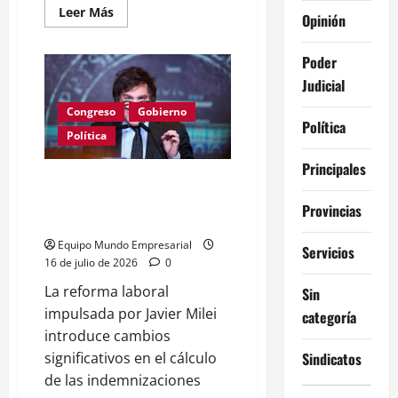
Leer
Leer Más
Opinión
más
acerca
de
Poder
Caputo
refuerza
Judicial
control
del
dólar
Congreso
Gobierno
para
Política
frenar
Política
inflación
Principales
Reforma laboral de Milei:
indemnizaciones y el nuevo
Provincias
costo para pymes
Equipo Mundo Empresarial
Servicios
16 de julio de 2026
0
La reforma laboral
Sin
impulsada por Javier Milei
categoría
introduce cambios
Sindicatos
significativos en el cálculo
de las indemnizaciones