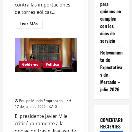
para
contra las importaciones
quienes no
de torres eólicas...
cumplen
Leer
Leer Más
con los
más
acerca
años de
de
servicio
Milei
investiga
dumping
Relevamien
chino
en
to de
torres
eólicas:
Gobierno
Política
Expectativa
riesgo
para
s de
industria
Milei: oposición bloquea
Mercado –
local
reforma de propiedad y genera
julio 2026
tensión
Equipo Mundo Empresarial
17 de julio de 2026
0
El presidente Javier Milei
COMENTARIOS
criticó duramente a la
RECIENTES
oposición tras el fracaso de