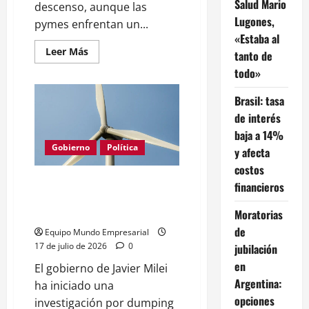
Salud Mario
descenso, aunque las
Lugones,
pymes enfrentan un...
«Estaba al
Leer
Leer Más
tanto de
más
acerca
todo»
de
Inflación
Brasil: tasa
post-
2027:
de interés
las
pymes
baja a 14%
enfrentan
la
Gobierno
Política
y afecta
baja
con
costos
desafíos
Milei investiga dumping chino
financieros
en torres eólicas: riesgo para
industria local
Moratorias
de
Equipo Mundo Empresarial
17 de julio de 2026
0
jubilación
en
El gobierno de Javier Milei
Argentina:
ha iniciado una
opciones
investigación por dumping