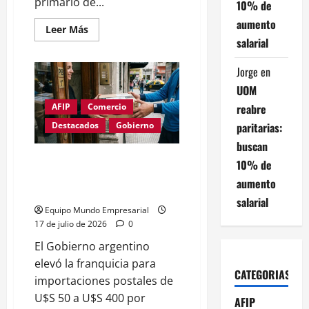
primario de...
10% de
aumento
Leer
Leer Más
más
salarial
acerca
de
Déficit
Jorge
en
fiscal
de
UOM
$696.843
M
reabre
AFIP
Comercio
en
junio:
paritarias:
Destacados
Gobierno
impacto
buscan
en
pymes
Gobierno amplía franquicia
10% de
argentinas
postal a U$S 400 y habilita
aumento
exportaciones
salarial
Equipo Mundo Empresarial
17 de julio de 2026
0
El Gobierno argentino
elevó la franquicia para
CATEGORIAS
importaciones postales de
U$S 50 a U$S 400 por
AFIP