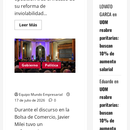
LOVATO
su reforma de
inviolabilidad...
GARCA
en
UOM
Leer
Leer Más
más
reabre
acerca
de
paritarias:
Milei:
buscan
oposición
bloquea
10% de
reforma
de
aumento
propiedad
y
Gobierno
Política
salarial
genera
tensión
Tenso cruce de Milei en la
Eduardo
en
Bolsa: defensa del ajuste fiscal
UOM
Equipo Mundo Empresarial
reabre
17 de julio de 2026
0
paritarias:
Durante el discurso en la
buscan
Bolsa de Comercio, Javier
10% de
Milei tuvo un
aumento