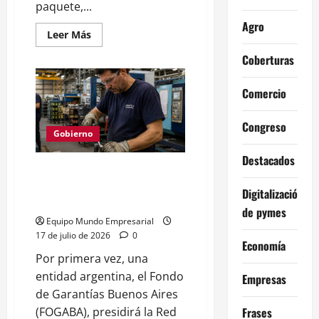
paquete,...
Agro
Leer
Leer Más
más
acerca
Coberturas
de
Gobierno
amplía
Comercio
franquicia
postal
a
U$S
Congreso
400
Gobierno
y
habilita
Destacados
exportaciones
FOGABA liderará Red
Iberoamericana: impacto en
Digitalización
garantías pyme
de pymes
Equipo Mundo Empresarial
17 de julio de 2026
0
Economía
Por primera vez, una
entidad argentina, el Fondo
Empresas
de Garantías Buenos Aires
Frases
(FOGABA), presidirá la Red