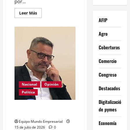
por...
Leer
Leer Más
más
AFIP
acerca
de
Reforma
Agro
laboral
de
Milei:
indemnizaciones
Coberturas
y
el
nuevo
Comercio
costo
para
pymes
Congreso
Nacional
Opinión
Destacados
Política
Digitalización
La patria es una mala
de pymes
costumbre, a veces necesaria
Equipo Mundo Empresarial
Economía
15 de julio de 2026
0