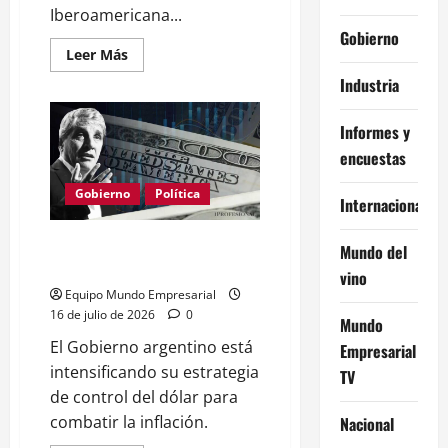
Iberoamericana...
Gobierno
Leer
Leer Más
más
acerca
Industria
de
FOGABA
liderará
Informes y
Red
Iberoamericana:
encuestas
impacto
en
garantías
Gobierno
Política
Internacional
pyme
Caputo refuerza control del
Mundo del
dólar para frenar inflación
vino
Equipo Mundo Empresarial
16 de julio de 2026
0
Mundo
El Gobierno argentino está
Empresarial
intensificando su estrategia
TV
de control del dólar para
combatir la inflación.
Nacional