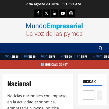
Saltar
7 de agosto de 2026
9:15:53 AM
al
Facebook
Twitter
Linkedin
Youtube
Instagram
contenido
Menú
principal
|
|
|
|
|
$1520
$1530
$1976
$1520
$1577
$15
OFICIAL
BLUE
TARJETA
MEP
CCL
MAYORISTA
NOTICIAS DE HOY
Nacional
BUSCAR
Buscar
Noticias nacionales con impacto
en la actividad económica,
empresarial y pyme: política