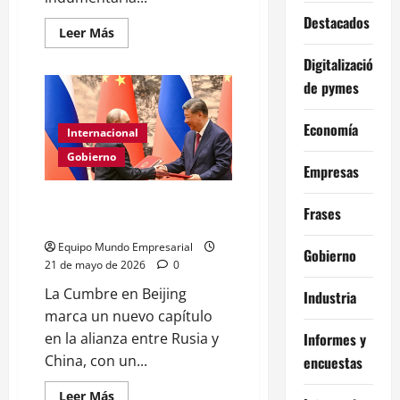
Destacados
Leer
Leer Más
más
acerca
Digitalización
de
Récord
de pymes
histórico
de
compras
Economía
en
Internacional
el
exterior
Gobierno
Empresas
El G2 de Rusia y China: Cumbre
Frases
de Xi Jinping y Vladimir Putin
Equipo Mundo Empresarial
Gobierno
21 de mayo de 2026
0
La Cumbre en Beijing
Industria
marca un nuevo capítulo
Informes y
en la alianza entre Rusia y
China, con un...
encuestas
Leer
Leer Más