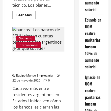
aumento
técnico. Los planes...
salarial
Leer
Leer Más
más
Eduardo
en
acerca
de
UOM
Los
despidos
reabre
llegan
Gobierno
hasta
paritarias:
META:
Internacional
buscan
son
8000
10% de
los
trabajadores
Los bancos de EEUU cierran
aumento
reemplazados
cuentas bancarias a los
por
salarial
la
argentinos ¿Por qué sucede?
IA
Equipo Mundo Empresarial
Ignacio
en
22 de mayo de 2026
0
UOM
Cada vez más entre
reabre
residentes argentinos en
paritarias:
Estados Unidos ven cómo
buscan
los bancos les cierran las
10% de