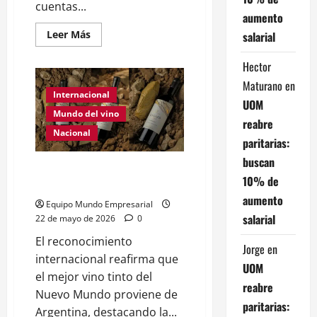
cuentas...
aumento
Leer
Leer Más
salarial
más
acerca
de
Hector
Los
bancos
Maturano
en
de
Internacional
UOM
EEUU
cierran
Mundo del vino
reabre
cuentas
bancarias
Nacional
paritarias:
a
los
buscan
argentinos
El mejor vino tinto del Nuevo
¿Por
10% de
qué
Mundo es argentino
sucede?
aumento
Equipo Mundo Empresarial
salarial
22 de mayo de 2026
0
El reconocimiento
Jorge
en
internacional reafirma que
UOM
el mejor vino tinto del
reabre
Nuevo Mundo proviene de
paritarias:
Argentina, destacando la...