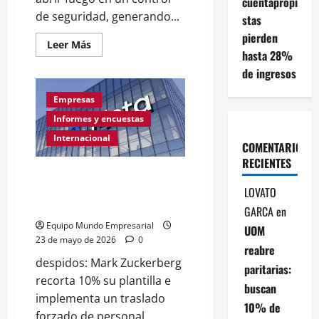
cuentapropi
de seguridad, generando...
stas
pierden
Leer
Leer Más
hasta 28%
más
acerca
de ingresos
de
EEUU:
El
Empresas
Servicio
Secreto
Informes y encuestas
dice
que
Internacional
agentes
COMENTARIOS
mataron
RECIENTES
a
Los despidos llegan hasta META:
un
hombre
son 8000 los trabajadores
LOVATO
alrededor
de
reemplazados por la IA
GARCA
en
la
Casablanca
Equipo Mundo Empresarial
UOM
23 de mayo de 2026
0
reabre
despidos: Mark Zuckerberg
paritarias:
recorta 10% su plantilla e
buscan
implementa un traslado
10% de
forzado de personal