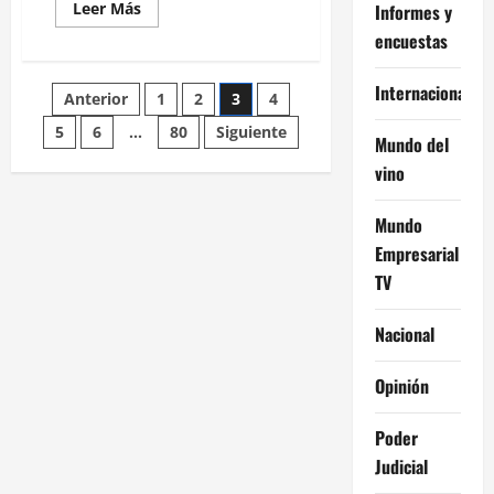
Leer
Leer Más
Informes y
más
encuestas
acerca
de
La
ONU
Internacional
Paginación
Anterior
1
2
3
4
recortó
la
proyección
5
6
…
80
Siguiente
de
Mundo del
de
crecimiento
vino
global
entradas
Mundo
Empresarial
TV
Nacional
Opinión
Poder
Judicial