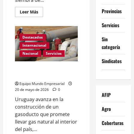
siembra de...
Provincias
Leer
Leer Más
más
acerca
de
Servicios
Guerra
Ormuz:
Suben
Destacados
Sin
fertilizantes
y
Internacional
categoría
golpea
al
Nacional
Servicios
campo,
Sindicatos
proyectan
medio
Uruguay acelera el plan para un
millón
de
gasoducto binacional
hectáreas
menos
Equipo Mundo Empresarial
de
20 de mayo de 2026
0
trigo
AFIP
en
Uruguay avanza en la
Argentina
construcción de un
Agro
gasoducto que promete
llevar gas natural al interior
Coberturas
del país,...