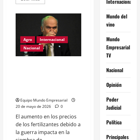
Internacional
más
acerca
de
Mundo del
El
G2
vino
de
Rusia
y
China:
Mundo
Agro
Internacional
Cumbre
Empresarial
de
Nacional
Xi
TV
Jinping
y
Guerra Ormuz: Suben
Vladimir
Putin
Nacional
fertilizantes y golpea al campo,
proyectan medio millón de
Opinión
hectáreas menos de trigo en
Argentina
Poder
Equipo Mundo Empresarial
Judicial
20 de mayo de 2026
0
El aumento en los precios
Política
de los fertilizantes debido a
la guerra impacta en la
Principales