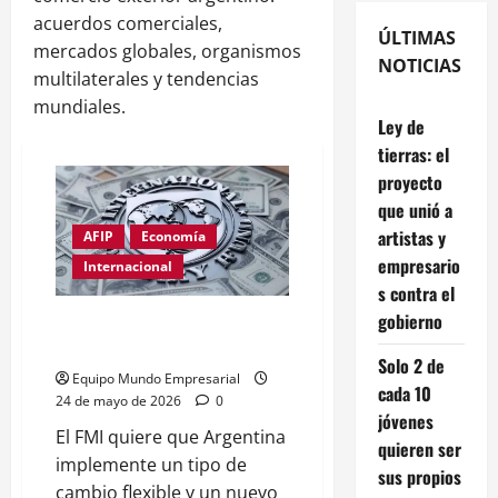
acuerdos comerciales,
ÚLTIMAS
mercados globales, organismos
NOTICIAS
multilaterales y tendencias
mundiales.
Ley de
tierras: el
proyecto
que unió a
artistas y
AFIP
Economía
empresario
Internacional
s contra el
gobierno
El FMI quiere un tipo de cambio
más flexible y otro modelo
Solo 2 de
Equipo Mundo Empresarial
cada 10
24 de mayo de 2026
0
jóvenes
El FMI quiere que Argentina
quieren ser
implemente un tipo de
sus propios
cambio flexible y un nuevo