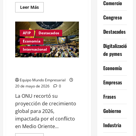
Comercio
Leer
Leer Más
más
acerca
Congreso
de
Uruguay
acelera
Destacados
el
AFIP
Destacados
plan
para
Economía
Digitalización
un
gasoducto
Internacional
de pymes
binacional
La ONU recortó la proyección de
Economía
crecimiento global
Equipo Mundo Empresarial
Empresas
20 de mayo de 2026
0
La ONU recortó su
Frases
proyección de crecimiento
Gobierno
global para 2026,
impactada por el conflicto
Industria
en Medio Oriente...