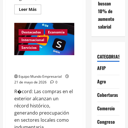
buscan
Leer
Leer Más
10% de
más
acerca
aumento
de
El
salarial
mejor
Destacados
Economía
vino
tinto
Internacional
del
Nuevo
Servicios
Mundo
es
CATEGORIAS
argentino
Récord histórico de compras en
AFIP
el exterior
Equipo Mundo Empresarial
Agro
21 de mayo de 2026
0
R�cord: Las compras en el
Coberturas
exterior alcanzan un
récord histórico,
Comercio
generando preocupación
en sectores locales como
Congreso
indumentaria...