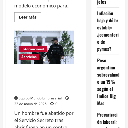
jefes
modelo económico para...
Inflación
Leer
Leer Más
baja y dólar
más
acerca
estable:
de
El
¿cementeri
FMI
quiere
o de
un
pymes?
tipo
Internacional
de
cambio
Servicios
Peso
más
flexible
argentino
y
EEUU: El Servicio Secreto dice
otro
sobrevaluad
modelo
que agentes mataron a un
o un 19%
hombre alrededor de la
según el
Casablanca
Índice Big
Equipo Mundo Empresarial
Mac
23 de mayo de 2026
0
Un hombre fue abatido por
Precarizaci
el Servicio Secreto tras
ón laboral:
abrir fuego en un control