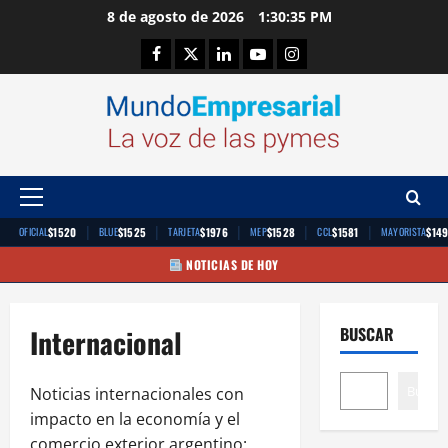
Saltar
8 de agosto de 2026
1:30:35 PM
al
Facebook
Twitter
Linkedin
Youtube
Instagram
contenido
Menú
principal
|
|
|
|
|
$1520
$1525
$1976
$1528
$1581
$14
OFICIAL
BLUE
TARJETA
MEP
CCL
MAYORISTA
NOTICIAS DE HOY
Internacional
BUSCAR
Buscar
Noticias internacionales con
impacto en la economía y el
comercio exterior argentino: