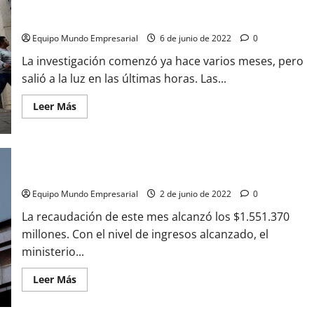
Escándalo en la AFIP de Córdoba: Se robaron 44 mil legajos de
pruebas contra presuntos evasores
Equipo Mundo Empresarial
6 de junio de 2022
0
La investigación comenzó ya hace varios meses, pero
salió a la luz en las últimas horas. Las...
Leer
Leer Más
más
acerca
de
Escándalo
en
la
La recaudación tributaria de mayo creció casi 80% en mayo
AFIP
de
Córdoba:
Equipo Mundo Empresarial
2 de junio de 2022
0
Se
robaron
La recaudación de este mes alcanzó los $1.551.370
44
millones. Con el nivel de ingresos alcanzado, el
mil
legajos
ministerio...
de
pruebas
contra
Leer
Leer Más
presuntos
más
evasores
acerca
de