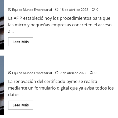
de
para cumplidores
sueldos
digital
Equipo Mundo Empresarial
18 de abril de 2022
0
La AFIP estableció hoy los procedimientos para que
las micro y pequeñas empresas concreten el acceso
a...
Leer
Leer Más
más
acerca
de
Alivio
fiscal:
Cómo
Certificado Pyme: AFIP lanzó la renovación automática
acceder
a
Equipo Mundo Empresarial
7 de abril de 2022
0
los
beneficios
La renovación del certificado pyme se realiza
que
AFIP
mediante un formulario digital que ya avisa todos los
dispuso
para
datos...
cumplidores
Leer
Leer Más
más
acerca
de