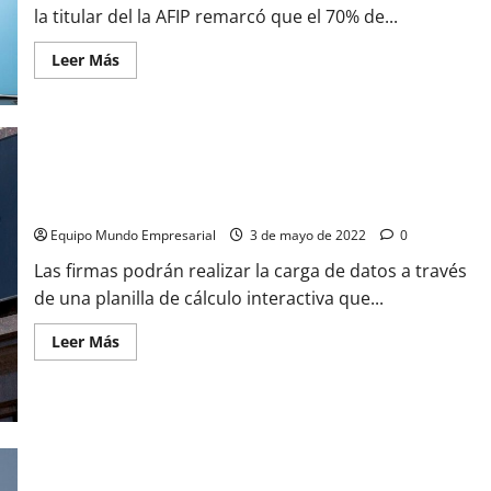
la titular del la AFIP remarcó que el 70% de...
Leer
Leer Más
más
acerca
de
Marcó
del
Pont
explicó
por
que
AFIP simplifica el uso del libro de sueldos digital
los
beneficios
Equipo Mundo Empresarial
3 de mayo de 2022
0
son
clave
Las firmas podrán realizar la carga de datos a través
para
las
de una planilla de cálculo interactiva que...
pymes
Leer
Leer Más
más
acerca
de
AFIP
simplifica
el
uso
del
Alivio fiscal: Cómo acceder a los beneficios que AFIP dispuso
libro