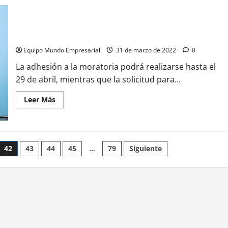
Certificado
Pyme:
AFIP
lanzó
Otorgan más tiempo para acceder a la moratoria y a la
la
condonación de deudas
renovación
automática
Equipo Mundo Empresarial
31 de marzo de 2022
0
La adhesión a la moratoria podrá realizarse hasta el
29 de abril, mientras que la solicitud para...
Leer
Leer Más
más
acerca
de
Otorgan
más
tiempo
42
43
44
45
…
79
Siguiente
para
acceder
a
la
moratoria
y
a
la
condonación
de
deudas