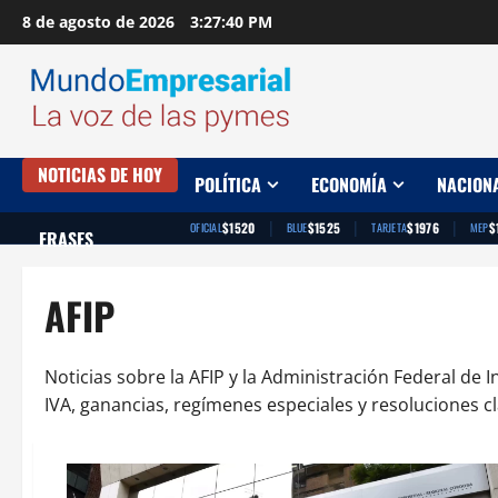
Saltar
8 de agosto de 2026
3:27:41 PM
al
contenido
NOTICIAS DE HOY
POLÍTICA
ECONOMÍA
NACION
|
|
|
$1520
$1525
$1976
$
OFICIAL
BLUE
TARJETA
MEP
FRASES
AFIP
Noticias sobre la AFIP y la Administración Federal d
IVA, ganancias, regímenes especiales y resoluciones