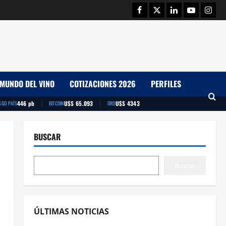
Facebook
Twitter
Linkedin
Youtube
Insta
MUNDO DEL VINO
COTIZACIONES 2026
PERFILES
|
|
446 pb
U$S 65.093
U$S 4343
SGO PAÍS
BITCOIN
ORO
BUSCAR
Buscar
ÚLTIMAS NOTICIAS