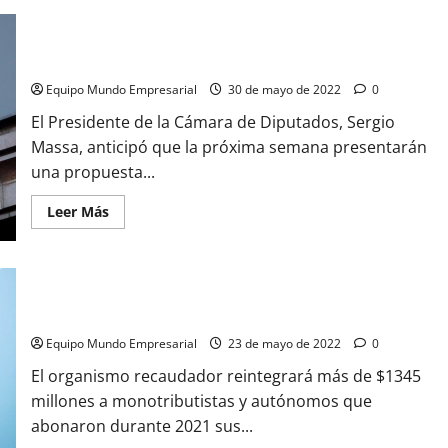
La
recaudación
tributaria
El Gobierno analiza cambios para monotributistas y
de
autónomos: los detalles del proyecto
mayo
creció
casi
Equipo Mundo Empresarial
30 de mayo de 2022
0
80%
en
El Presidente de la Cámara de Diputados, Sergio
mayo
Massa, anticipó que la próxima semana presentarán
una propuesta...
Leer
Leer Más
más
acerca
de
El
Gobierno
Reintegro de AFIP de $1345 millones para monotributistas y
analiza
cambios
autónomos
para
monotributistas
Equipo Mundo Empresarial
23 de mayo de 2022
0
y
autónomos:
El organismo recaudador reintegrará más de $1345
los
detalles
millones a monotributistas y autónomos que
del
proyecto
abonaron durante 2021 sus...