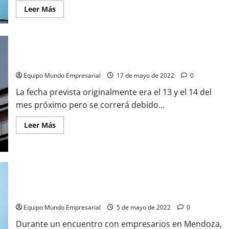
Leer
Leer Más
más
acerca
de
Reintegro
de
AFIP
de
AFIP posterga vencimiento de Ganancias y Bienes Personales
$1345
millones
Equipo Mundo Empresarial
17 de mayo de 2022
0
para
monotributistas
La fecha prevista originalmente era el 13 y el 14 del
y
autónomos
mes próximo pero se correrá debido...
Leer
Leer Más
más
acerca
de
AFIP
posterga
vencimiento
de
Marcó del Pont explicó por que los beneficios son clave para
Ganancias
y
las pymes
Bienes
Personales
Equipo Mundo Empresarial
5 de mayo de 2022
0
Durante un encuentro con empresarios en Mendoza,