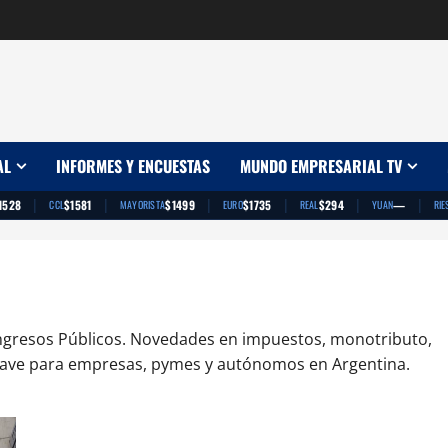
AL
INFORMES Y ENCUESTAS
MUNDO EMPRESARIAL TV
|
|
|
|
|
|
1528
$1581
$1499
$1735
$294
—
CCL
MAYORISTA
EURO
REAL
YUAN
RIE
e Ingresos Públicos. Novedades en impuestos, monotributo,
 clave para empresas, pymes y autónomos en Argentina.