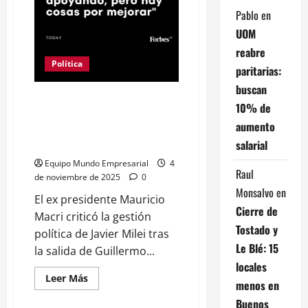
Pablo
en
UOM
reabre
Política
paritarias:
buscan
Mauricio Macri volvió a marcar
10% de
diferencias con Javier Milei: “No
aumento
estoy enojado, yo salí
salarial
decepcionado”
Equipo Mundo Empresarial
4
Raul
de noviembre de 2025
0
Monsalvo
en
El ex presidente Mauricio
Cierre de
Macri criticó la gestión
Tostado y
política de Javier Milei tras
Le Blé: 15
la salida de Guillermo...
locales
Leer
Leer Más
menos en
más
acerca
Buenos
de