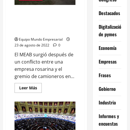
Libertad
Avanza
queda
Derrocar a los sindicatos: Así
Destacados
en
funciona el Movimiento
debilidad
estructural
Empresarial Antibloqueo que
Digitalización
pertenece al PRO
de pymes
Equipo Mundo Empresarial
23 de agosto de 2022
0
Economía
El MEAB surgió después de
Empresas
un conflicto entre una
empresa rosarina y el
Frases
gremio de camioneros en...
Leer
Leer Más
Gobierno
más
acerca
de
Industria
Derrocar
a
los
Informes y
sindicatos:
Así
encuestas
funciona
el