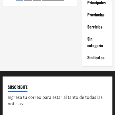
como
Principales
uno
de
de
los
Provincias
responsables
entradas
de
hacer
lobby
Servicios
para
que
la
Sin
ley
de
categoría
etiquetado
no
salga
Sindicatos
SUSCRIBITE
Ingresa tu correo para estar al tanto de todas las
noticias