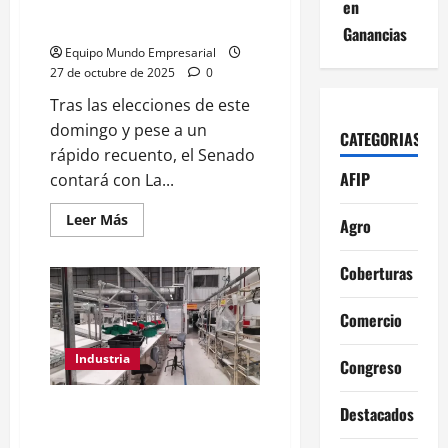
enojado,
Elecciones 2025: ¿Quiénes son
en
yo
los nuevos senadores?
salí
Ganancias
decepcionado”
Equipo Mundo Empresarial
27 de octubre de 2025
0
Tras las elecciones de este
domingo y pese a un
CATEGORIAS
rápido recuento, el Senado
AFIP
contará con La...
Leer
Leer Más
Agro
más
acerca
de
Coberturas
Elecciones
2025:
¿Quiénes
son
Comercio
los
nuevos
senadores?
Industria
Congreso
La industria textil en pie de
Destacados
guerra contra el modelo