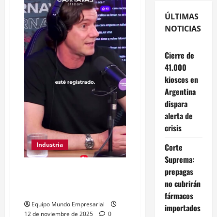
ÚLTIMAS
NOTICIAS
Cierre de
41.000
kioscos en
Argentina
dispara
alerta de
crisis
Industria
Corte
Suprema:
El problema de Argentina no es
prepagas
producir, es comerciar Luciano
no cubrirán
Galfione
fármacos
Equipo Mundo Empresarial
importados
12 de noviembre de 2025
0