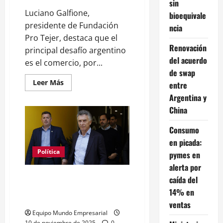
sin
Luciano Galfione,
bioequivale
presidente de Fundación
ncia
Pro Tejer, destaca que el
Renovación
principal desafío argentino
del acuerdo
es el comercio, por...
de swap
Leer
Leer Más
entre
más
acerca
Argentina y
de
China
El
problema
de
Consumo
Argentina
no
en picada:
es
producir,
Política
pymes en
es
comerciar
alerta por
Luciano
Esto no termina bien, no hay
caída del
Galfione
dirección racional Mauricio
14% en
Macri
ventas
Equipo Mundo Empresarial
10 de noviembre de 2025
0