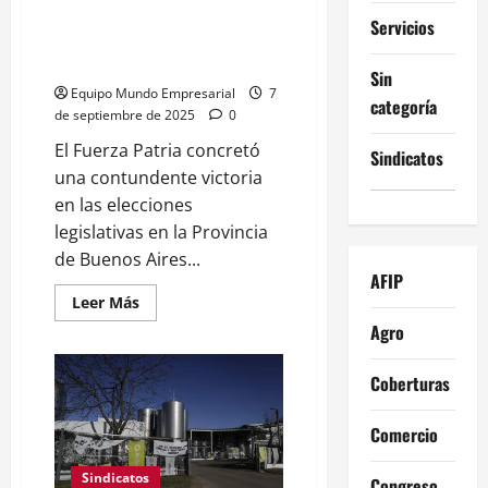
de
Arrasó Fuerza Patria y La
Servicios
manos
Libertad Avanza queda en
a
la
debilidad estructural
intendenta
Sin
del
Equipo Mundo Empresarial
7
categoría
PRO
de septiembre de 2025
0
y
Milei
El Fuerza Patria concretó
Sindicatos
una contundente victoria
en las elecciones
legislativas en la Provincia
de Buenos Aires...
AFIP
Leer
Leer Más
más
Agro
acerca
de
Elecciones
2025
Coberturas
Buenos
Aires:
Arrasó
Comercio
Fuerza
Patria
y
Sindicatos
Congreso
La