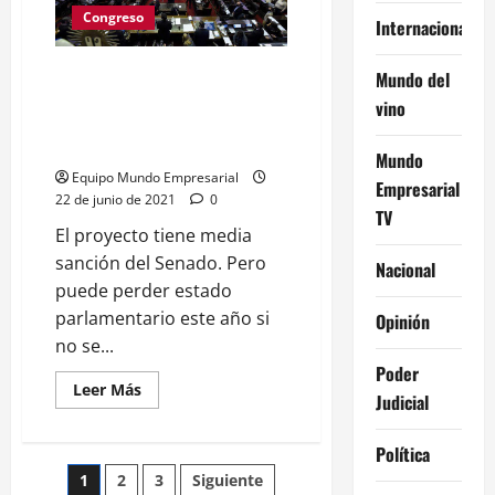
Movimiento
Congreso
Empresarial
Internacional
Antibloqueo
que
pertenece
Apuntan al PRO como uno de
Mundo del
al
los responsables de hacer lobby
PRO
vino
para que la ley de etiquetado no
salga
Mundo
Equipo Mundo Empresarial
Empresarial
22 de junio de 2021
0
TV
El proyecto tiene media
sanción del Senado. Pero
Nacional
puede perder estado
parlamentario este año si
Opinión
no se...
Poder
Leer
Leer Más
Judicial
más
acerca
de
Apuntan
Política
al
Paginación
1
2
3
Siguiente
PRO