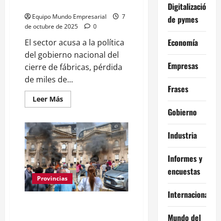
económico de Javier Milei
Digitalización
Equipo Mundo Empresarial
7
de pymes
de octubre de 2025
0
Economía
El sector acusa a la política
del gobierno nacional del
Empresas
cierre de fábricas, pérdida
de miles de...
Frases
Leer
Leer Más
más
Gobierno
acerca
de
La
industria
Industria
textil
en
pie
Informes y
de
guerra
encuestas
contra
Provincias
el
modelo
Internacional
económico
de
Buenos Aires: Productores
Javier
inundados de «9 de Julio» se le
Milei
Mundo del