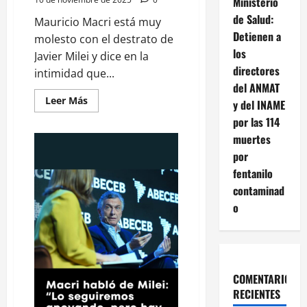
Ministerio
de Salud:
Mauricio Macri está muy
Detienen a
molesto con el destrato de
los
Javier Milei y dice en la
directores
intimidad que...
del ANMAT
Leer
Leer Más
y del INAME
más
acerca
por las 114
de
muertes
Esto
no
por
termina
bien,
fentanilo
no
hay
contaminad
dirección
racional
o
Mauricio
Macri
COMENTARIOS
RECIENTES