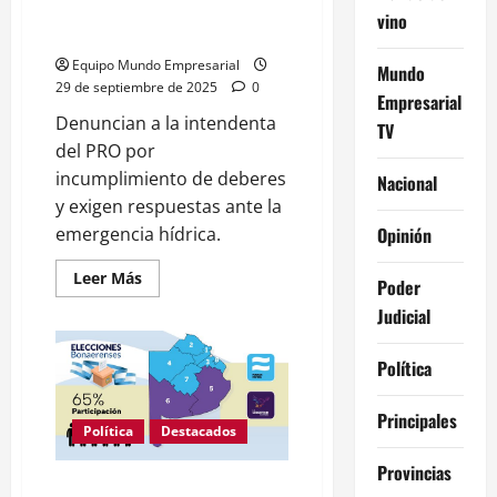
pararon de manos a la
vino
intendenta del PRO y Milei
Equipo Mundo Empresarial
Mundo
29 de septiembre de 2025
0
Empresarial
Denuncian a la intendenta
TV
del PRO por
incumplimiento de deberes
Nacional
y exigen respuestas ante la
Opinión
emergencia hídrica.
Leer
Leer Más
Poder
más
acerca
Judicial
de
Buenos
Aires:
Política
Productores
inundados
de
«9
Principales
de
Política
Destacados
Julio»
se
Provincias
le
Elecciones 2025 Buenos Aires:
pararon