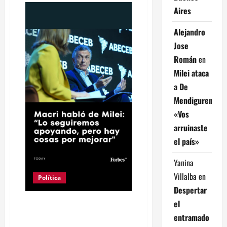
Mauricio
Aires
Macri
volvió
a
Alejandro
marcar
diferencias
Jose
con
Javier
Román
en
Milei:
“No
Milei ataca
estoy
enojado,
a De
yo
salí
Mendiguren:
decepcionado”
«Vos
arruinaste
el país»
Yanina
Villalba
en
Política
Despertar
el
Mauricio Macri volvió a marcar
diferencias con Javier Milei: “No
entramado
estoy enojado, yo salí