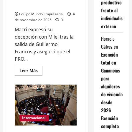
productivo
decepcionado”
frente al
Equipo Mundo Empresarial
4
individualismo
de noviembre de 2025
0
externo
Macri expresó su
decepción con Milei tras la
Horacio
salida de Guillermo
Gálvez
en
Francos y aseguró que el
Exención
PRO...
total en
Ganancias
Leer
Leer Más
más
para
acerca
de
alquileres
Mauricio
Macri
de vivienda
volvió
a
desde
marcar
diferencias
2026
con
Javier
Exención
Internacional
Milei:
“No
completa
estoy