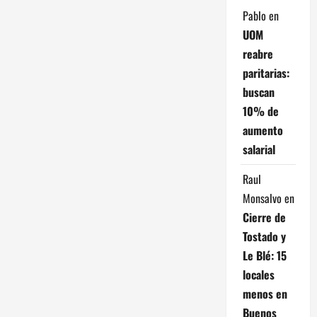
Pablo
en
UOM
reabre
paritarias:
buscan
10% de
aumento
salarial
Raul
Monsalvo
en
Cierre de
Tostado y
Le Blé: 15
locales
menos en
Buenos