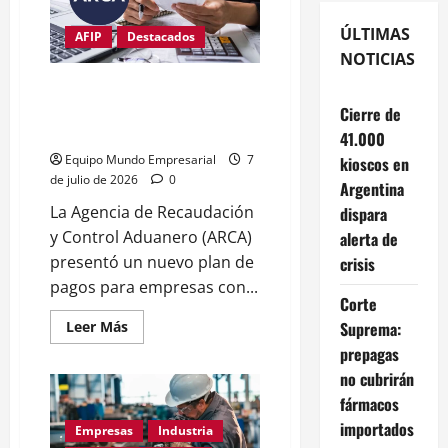
ÚLTIMAS
AFIP
Destacados
NOTICIAS
ARCA lanza un plan de pagos de
hasta 120 cuotas para empresas
Cierre de
con deudas: cómo acceder
41.000
Equipo Mundo Empresarial
7
kioscos en
de julio de 2026
0
Argentina
La Agencia de Recaudación
dispara
y Control Aduanero (ARCA)
alerta de
presentó un nuevo plan de
crisis
pagos para empresas con...
Corte
Leer
Suprema:
Leer Más
más
prepagas
acerca
de
no cubrirán
ARCA
lanza
fármacos
un
plan
importados
Empresas
Industria
de