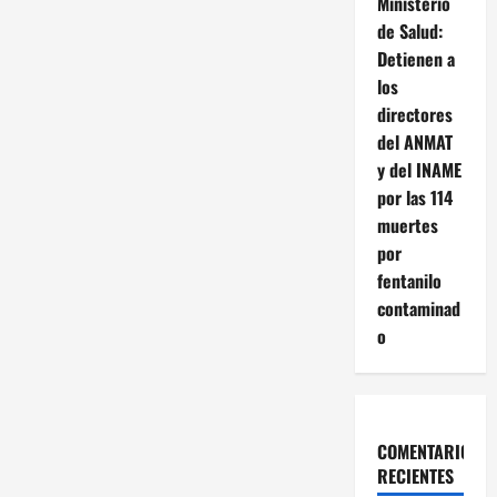
Ministerio
actividad
del
de Salud:
44%
Detienen a
los
directores
del ANMAT
y del INAME
por las 114
muertes
por
fentanilo
contaminad
o
COMENTARIOS
RECIENTES