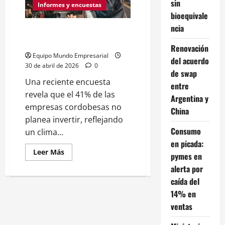
sin
pagos
Informes y encuestas
de
bioequivale
hasta
120
ncia
Encuesta en Córdoba: cayó el
cuotas
para
nivel de actividad del 44%
empresas
Renovación
con
Equipo Mundo Empresarial
deudas:
del acuerdo
cómo
30 de abril de 2026
0
de swap
acceder
Una reciente encuesta
entre
revela que el 41% de las
Argentina y
empresas cordobesas no
China
planea invertir, reflejando
Consumo
un clima...
en picada:
Leer
Leer Más
pymes en
más
acerca
alerta por
de
Encuesta
caída del
en
14% en
Córdoba:
cayó
ventas
el
nivel
de