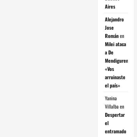
Aires
Alejandro
Jose
Román
en
Milei ataca
a De
Mendiguren:
«Vos
arruinaste
el país»
Yanina
Villalba
en
Despertar
el
entramado