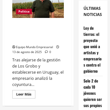
ÚLTIMAS
Política
NOTICIAS
Grobocopatel: “A Milei hay que
Ley de
apoyarlo, pero luego tenemos
tierras: el
que elegir otra persona que nos
proyecto
guste más”
que unió a
Equipo Mundo Empresarial
artistas y
13 de agosto de 2025
0
empresario
Tras alejarse de la gestión
s contra el
de Los Grobo y
gobierno
establecerse en Uruguay, el
empresario analizó la
Solo 2 de
coyuntura...
cada 10
jóvenes
Leer
Leer Más
más
quieren ser
acerca
de
sus propios
Grobocopatel: