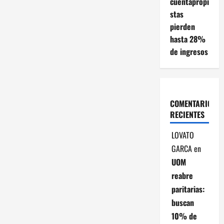
cuentapropi
stas
pierden
hasta 28%
de ingresos
COMENTARIOS
RECIENTES
LOVATO
GARCA
en
UOM
reabre
paritarias:
buscan
10% de