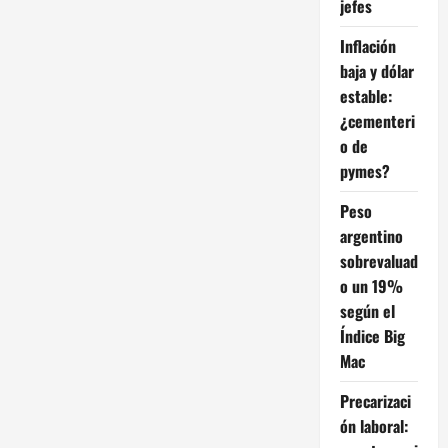
jefes
“A
Milei
hay
Inflación
que
apoyarlo,
baja y dólar
pero
luego
estable:
tenemos
que
¿cementeri
elegir
o de
otra
persona
pymes?
que
nos
guste
Peso
más”
argentino
sobrevaluad
o un 19%
según el
Índice Big
Mac
Precarizaci
ón laboral: