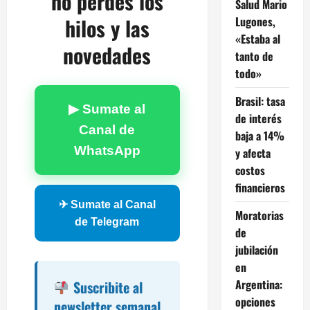
no perdés los
Salud Mario
hilos y las
Lugones,
«Estaba al
novedades
tanto de
todo»
Brasil: tasa
▶ Sumate al
de interés
Canal de
baja a 14%
WhatsApp
y afecta
costos
financieros
✈ Sumate al Canal
Moratorias
de Telegram
de
jubilación
en
Argentina:
Suscribite al
opciones
newsletter semanal