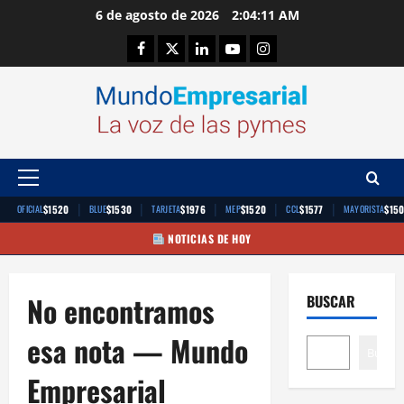
Saltar
6 de agosto de 2026
2:04:11 AM
al
Facebook
Twitter
Linkedin
Youtube
Instagram
contenido
Menú
principal
|
|
|
|
|
$1520
$1530
$1976
$1520
$1577
$15
OFICIAL
BLUE
TARJETA
MEP
CCL
MAYORISTA
NOTICIAS DE HOY
No encontramos
BUSCAR
esa nota — Mundo
Buscar
Empresarial