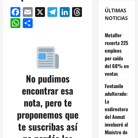
Facebook
Email
X
Telegram
LinkedIn
Threads
ÚLTIMAS
NOTICIAS
WhatsApp
Compartir
Metalfor
recorta 225
empleos
por caída
del 60% en
ventas
No pudimos
Fentanilo
encontrar esa
adulterado:
nota, pero te
La
exdirectora
proponemos que
del Anmat
te suscribas así
involucró al
Ministro de