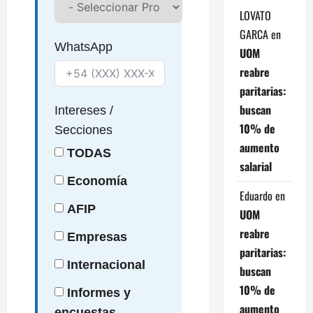
LOVATO
GARCA
en
WhatsApp
UOM
reabre
paritarias:
buscan
Intereses
/
10% de
Secciones
aumento
TODAS
salarial
Economía
Eduardo
en
AFIP
UOM
reabre
Empresas
paritarias:
Internacional
buscan
10% de
Informes y
aumento
encuestas