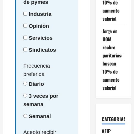
10% de
de pymes
aumento
Industria
salarial
Opinión
Jorge
en
Servicios
UOM
reabre
Sindicatos
paritarias:
buscan
Frecuencia
10% de
preferida
aumento
Diario
salarial
3 veces por
semana
Semanal
CATEGORIAS
AFIP
Acepto recibir