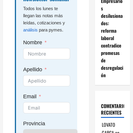
Empresario
s
Todos los lunes te
desilusiona
llegan las notas más
dos:
leídas, cotizaciones y
reforma
análisis
para pymes.
laboral
Nombre
contradice
promesas
de
desregulaci
Apellido
ón
Email
COMENTARIOS
RECIENTES
Provincia
LOVATO
GARCA
en