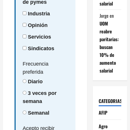
de pymes
salarial
Industria
Jorge
en
UOM
Opinión
reabre
Servicios
paritarias:
buscan
Sindicatos
10% de
aumento
Frecuencia
salarial
preferida
Diario
3 veces por
CATEGORIAS
semana
AFIP
Semanal
Agro
Acepto recibir