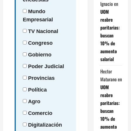
Ignacio
en
UOM
Mundo
reabre
Empresarial
paritarias:
TV
Nacional
buscan
10% de
Congreso
aumento
Gobierno
salarial
Poder
Judicial
Hector
Provincias
Maturano
en
UOM
Política
reabre
Agro
paritarias:
buscan
Comercio
10% de
Digitalización
aumento