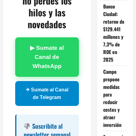
no perdés los
Banco
hilos y las
Ciudad:
novedades
retorno de
$129.441
millones y
7,3% de
▶ Sumate al
ROE en
Canal de
2025
WhatsApp
Campo
propone
medidas
✈ Sumate al Canal
para
de Telegram
reducir
costos y
atraer
inversión
Suscribite al
newsletter semanal