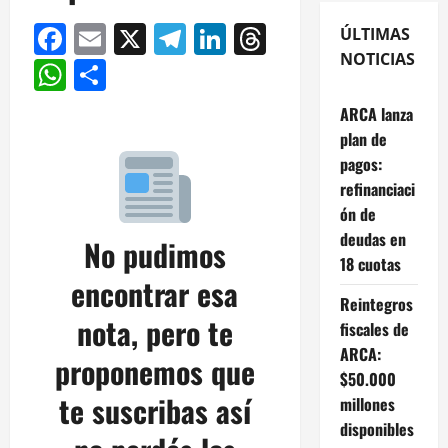
Facebook
Email
X
Telegram
LinkedIn
Threads
ÚLTIMAS
NOTICIAS
WhatsApp
Compartir
ARCA lanza
plan de
pagos:
refinanciaci
ón de
deudas en
No pudimos
18 cuotas
encontrar esa
Reintegros
nota, pero te
fiscales de
ARCA:
proponemos que
$50.000
te suscribas así
millones
disponibles