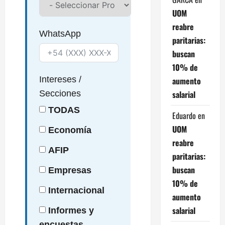
UOM
reabre
WhatsApp
paritarias:
buscan
10% de
Intereses
/
aumento
salarial
Secciones
TODAS
Eduardo
en
UOM
Economía
reabre
AFIP
paritarias:
buscan
Empresas
10% de
Internacional
aumento
salarial
Informes y
encuestas