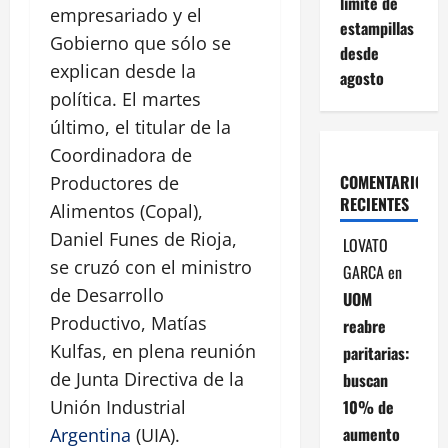
límite de
empresariado y el
estampillas
Gobierno que sólo se
desde
explican desde la
agosto
política. El martes
último, el titular de la
Coordinadora de
COMENTARIOS
Productores de
RECIENTES
Alimentos (Copal),
Daniel Funes de Rioja,
LOVATO
se cruzó con el ministro
GARCA
en
de Desarrollo
UOM
Productivo, Matías
reabre
Kulfas, en plena reunión
paritarias:
de Junta Directiva de la
buscan
10% de
Unión Industrial
aumento
Argentina
(UIA).