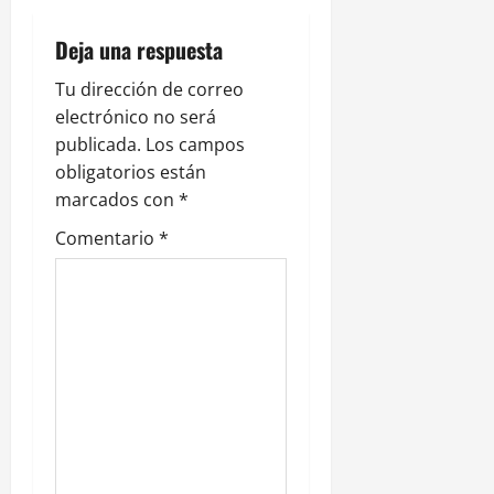
c
i
Deja una respuesta
ó
Tu dirección de correo
electrónico no será
n
publicada.
Los campos
obligatorios están
d
marcados con
*
e
Comentario
*
e
n
t
r
a