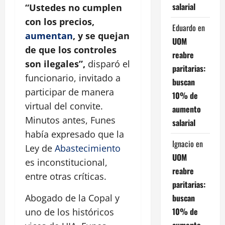
salarial
“Ustedes no cumplen
con los precios,
Eduardo
en
aumentan
, y se quejan
UOM
de que los controles
reabre
son ilegales”,
disparó el
paritarias:
funcionario, invitado a
buscan
participar de manera
10% de
virtual del convite.
aumento
Minutos antes, Funes
salarial
había expresado que la
Ignacio
en
Ley de
Abastecimiento
UOM
es inconstitucional,
reabre
entre otras críticas.
paritarias:
buscan
Abogado de la Copal y
10% de
uno de los históricos
aumento