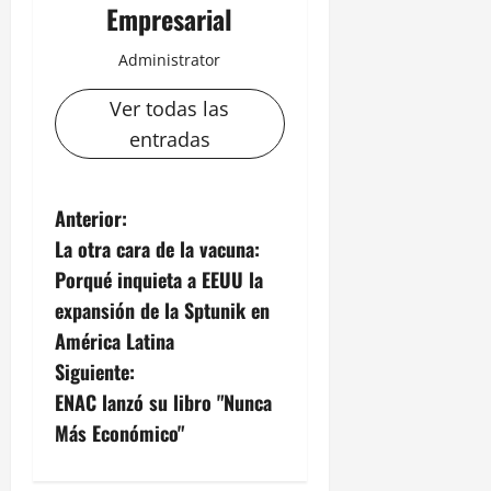
Empresarial
Administrator
Ver todas las
entradas
N
Anterior:
La otra cara de la vacuna:
a
Porqué inquieta a EEUU la
v
expansión de la Sptunik en
América Latina
e
Siguiente:
g
ENAC lanzó su libro "Nunca
Más Económico"
a