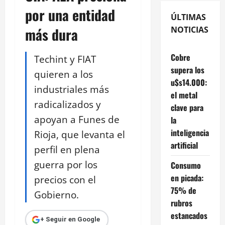
por una entidad
ÚLTIMAS
más dura
NOTICIAS
Cobre
Techint y FIAT
supera los
quieren a los
u$s14.000:
industriales más
el metal
radicalizados y
clave para
apoyan a Funes de
la
inteligencia
Rioja, que levanta el
artificial
perfil en plena
guerra por los
Consumo
en picada:
precios con el
75% de
Gobierno.
rubros
estancados
+ Seguir en Google