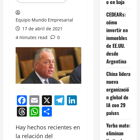
o en baja
CEDEARs:
Equipo Mundo Empresarial
cómo
17 de abril de 2021
invertir en
inmuebles
4 minutes read
0
de EE.UU.
desde
Argentina
China lidera
nueva
organizació
n global de
Facebook
Email
X
Telegram
LinkedIn
IA con 29
Threads
WhatsApp
Compartir
países
Yerba mate:
Hay hechos recientes en
eliminan
la relación del