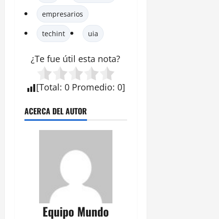
empresarios
techint
uia
¿Te fue útil esta
nota
?
[
Total
:
0
Promedio
:
0
]
ACERCA DEL AUTOR
Equipo Mundo