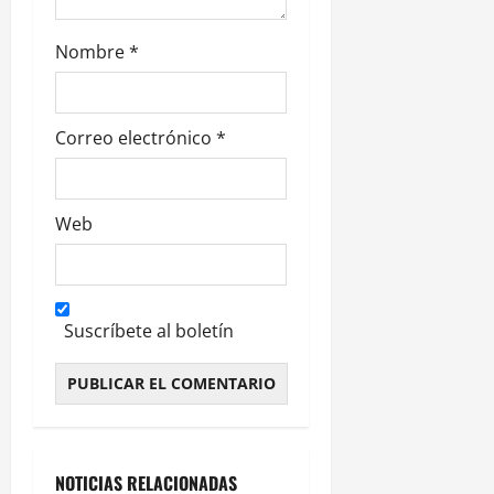
d
Nombre
*
a
s
Correo electrónico
*
Web
Suscríbete al boletín
Alternative:
NOTICIAS RELACIONADAS