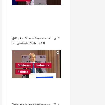
Clase media sin
confianza: dólares
guardados frenan
reactivación
Equipo Mundo Empresarial
7
de agosto de 2026
0
Gobierno
Industria
Política
Caputo califica de
«tarados» a defensores
de la industria
Equipo Mundo Empresarial
6