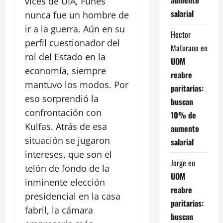
vices de UIA, Funes
salarial
nunca fue un hombre de
ir a la guerra. Aún en su
Hector
perfil cuestionador del
Maturano
en
rol del Estado en la
UOM
economía, siempre
reabre
mantuvo los modos. Por
paritarias:
eso sorprendió la
buscan
confrontación con
10% de
Kulfas. Atrás de esa
aumento
situación se jugaron
salarial
intereses, que son el
Jorge
en
telón de fondo de la
UOM
inminente elección
reabre
presidencial en la casa
paritarias:
fabril, la cámara
buscan