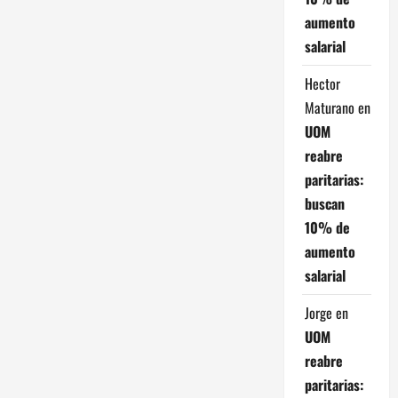
cuotas
y
aumento
hasta
se
salarial
evalúan
planes
de
Hector
24
Maturano
en
UOM
reabre
paritarias:
buscan
10% de
aumento
salarial
Jorge
en
UOM
reabre
paritarias: