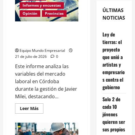
Informes y encuestas
ÚLTIMAS
Opinión
Provincias
NOTICIAS
En lo que va de la gestión de
Ley de
Milei Córdoba perdió casi 5000
tierras: el
empresas
proyecto
Equipo Mundo Empresarial
que unió a
21 de julio de 2026
0
artistas y
Este informe analiza las
empresario
variables del mercado
s contra el
laboral en Córdoba
gobierno
durante la gestión de Javier
Milei, destacando...
Solo 2 de
cada 10
Leer
Leer Más
más
jóvenes
acerca
de
quieren ser
En
sus propios
lo
que