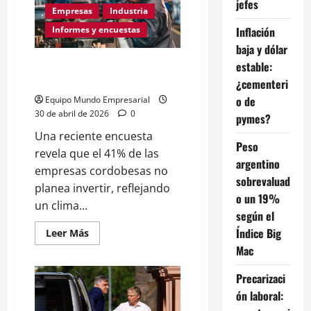
jefes
va
Empresas
Industria
de
la
Inflación
Informes y encuestas
gestión
de
baja y dólar
Milei
Encuesta en Córdoba: cayó el
Córdoba
estable:
perdió
nivel de actividad del 44%
¿cementeri
casi
5000
o de
Equipo Mundo Empresarial
empresas
30 de abril de 2026
0
pymes?
Una reciente encuesta
Peso
revela que el 41% de las
argentino
empresas cordobesas no
sobrevaluad
planea invertir, reflejando
o un 19%
un clima...
según el
Índice Big
Leer
Leer Más
más
Mac
acerca
de
Encuesta
Precarizaci
en
Córdoba:
ón laboral:
cayó
el