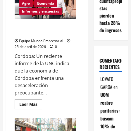
cuentapropi
Agro
Economía
nivel
stas
de
Informes y encuestas
actividad
pierden
del
44%
hasta 28%
Crisis sicologica: En Cordoba
de ingresos
cae la industria y el campo
Equipo Mundo Empresarial
25 de abril de 2026
0
Cordoba: Un reciente
COMENTARIOS
informe de la UNC indica
RECIENTES
que la economía de
Córdoba enfrenta una
LOVATO
desaceleración
GARCA
en
preocupante...
UOM
reabre
Leer
Leer Más
más
paritarias:
acerca
de
buscan
Crisis
sicologica:
10% de
En