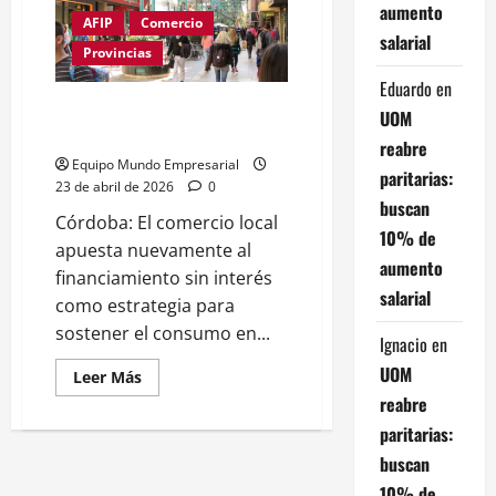
Cordoba
aumento
cae
AFIP
Comercio
la
salarial
industria
Provincias
y
el
Eduardo
en
campo
Córdoba: vuelven las 12 cuotas
UOM
y hasta se evalúan planes de 24
reabre
Equipo Mundo Empresarial
paritarias:
23 de abril de 2026
0
buscan
Córdoba: El comercio local
10% de
apuesta nuevamente al
aumento
financiamiento sin interés
salarial
como estrategia para
sostener el consumo en...
Ignacio
en
UOM
Leer
Leer Más
más
reabre
acerca
de
paritarias:
Córdoba:
vuelven
buscan
las
12
10% de