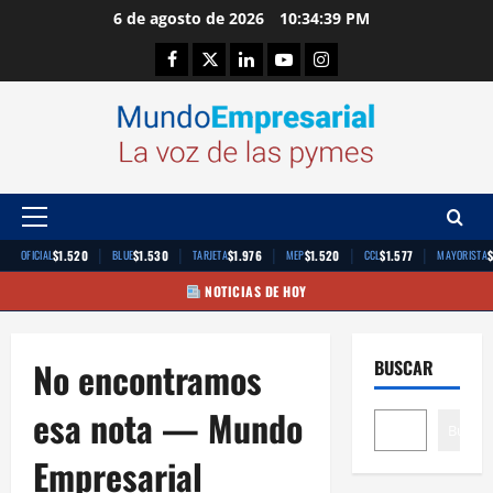
Saltar
6 de agosto de 2026
10:34:40 PM
al
Facebook
Twitter
Linkedin
Youtube
Instagram
contenido
Menú
principal
|
|
|
|
|
$1.520
$1.530
$1.976
$1.520
$1.577
OFICIAL
BLUE
TARJETA
MEP
CCL
MAYORISTA
NOTICIAS DE HOY
No encontramos
BUSCAR
esa nota — Mundo
Buscar
Empresarial