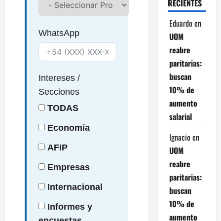
RECIENTES
Eduardo
en
WhatsApp
UOM
reabre
paritarias:
buscan
Intereses
/
10% de
Secciones
aumento
TODAS
salarial
Economía
Ignacio
en
AFIP
UOM
reabre
Empresas
paritarias:
Internacional
buscan
10% de
Informes y
aumento
encuestas