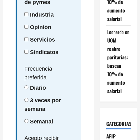
10% de
de pymes
aumento
Industria
salarial
Opinión
Leonardo
en
UOM
Servicios
reabre
Sindicatos
paritarias:
buscan
Frecuencia
10% de
preferida
aumento
Diario
salarial
3 veces por
semana
Semanal
CATEGORIAS
AFIP
Acepto recibir