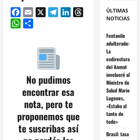
Facebook
Email
X
Telegram
LinkedIn
Threads
ÚLTIMAS
NOTICIAS
WhatsApp
Compartir
Fentanilo
adulterado:
La
exdirectora
del Anmat
involucró al
No pudimos
Ministro de
encontrar esa
Salud Mario
Lugones,
nota, pero te
«Estaba al
proponemos que
tanto de
todo»
te suscribas así
Brasil: tasa