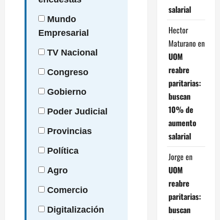
salarial
Mundo
Hector
Empresarial
Maturano
en
TV
Nacional
UOM
reabre
Congreso
paritarias:
Gobierno
buscan
10% de
Poder
Judicial
aumento
Provincias
salarial
Política
Jorge
en
UOM
Agro
reabre
Comercio
paritarias:
buscan
Digitalización