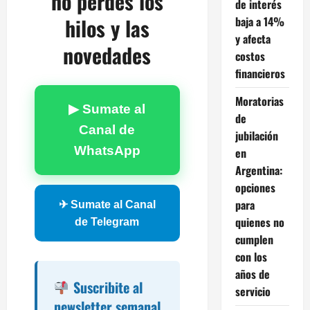
no perdés los
de interés
hilos y las
baja a 14%
y afecta
novedades
costos
financieros
Moratorias
▶ Sumate al
de
Canal de
jubilación
WhatsApp
en
Argentina:
opciones
para
✈ Sumate al Canal
quienes no
de Telegram
cumplen
con los
años de
Suscribite al
servicio
newsletter semanal