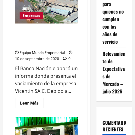
de
para
un
estafa
quienes no
nacional
Empresas
cumplen
con los
Vicentin y las maniobras que
años de
llevan al proceso de su
servicio
vaciamiento
Relevamien
Equipo Mundo Empresarial
10 de septiembre de 2020
0
to de
Expectativa
El Banco Nación elaboró un
s de
informe donde presenta el
Mercado –
vaciamiento de la empresa
julio 2026
Vicentin SAIC. Debido a...
Leer
Leer Más
más
acerca
de
Vicentin
COMENTARIOS
y
las
RECIENTES
maniobras