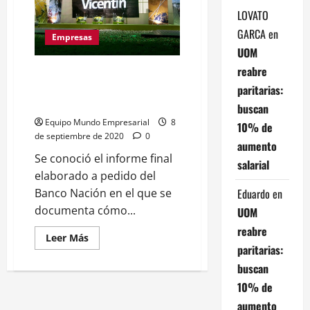
que
llevan
LOVATO
al
GARCA
en
proceso
Empresas
de
UOM
su
vaciamiento
reabre
#VicentinGATE: Piden recusar al
juez del concurso y KPMG se
paritarias:
desentiende del balance 2019
buscan
Equipo Mundo Empresarial
8
10% de
de septiembre de 2020
0
aumento
Se conoció el informe final
salarial
elaborado a pedido del
Eduardo
en
Banco Nación en el que se
documenta cómo...
UOM
reabre
Leer
Leer Más
más
paritarias:
acerca
de
buscan
#VicentinGATE:
10% de
Piden
recusar
aumento
al