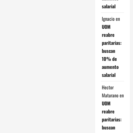
juez
salarial
del
concurso
y
Ignacio
en
KPMG
se
UOM
desentiende
del
reabre
balance
2019
paritarias:
buscan
10% de
aumento
salarial
Hector
Maturano
en
UOM
reabre
paritarias:
buscan