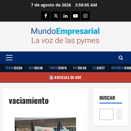
Saltar
7 de agosto de 2026
3:58:06 AM
al
Facebook
Twitter
Linkedin
Youtube
Instagram
contenido
Menú
principal
|
|
|
|
|
$1520
$1530
$1976
$1520
$1577
$15
OFICIAL
BLUE
TARJETA
MEP
CCL
MAYORISTA
NOTICIAS DE HOY
vaciamiento
BUSCAR
Buscar