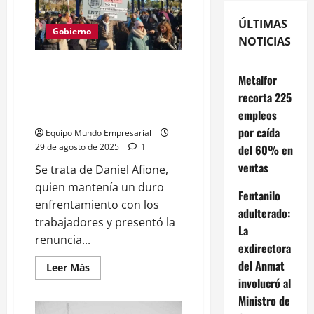
ÚLTIMAS
Gobierno
NOTICIAS
Daniel Afione renunció a la
Metalfor
presidencia del INTI tras
recorta 225
denuncias de vaciamiento y
conflictos de interés
empleos
por caída
Equipo Mundo Empresarial
29 de agosto de 2025
1
del 60% en
ventas
Se trata de Daniel Afione,
quien mantenía un duro
Fentanilo
enfrentamiento con los
adulterado:
trabajadores y presentó la
La
renuncia...
exdirectora
del Anmat
Leer
Leer Más
más
involucró al
acerca
de
Ministro de
Daniel