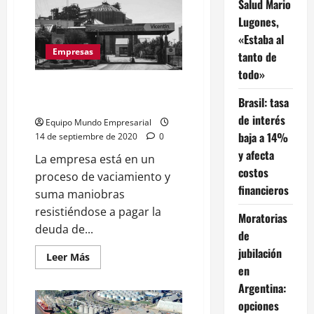
Afione
Salud Mario
renunció
Lugones,
a
la
«Estaba al
presidencia
del
Empresas
tanto de
INTI
tras
todo»
denuncias
Vicentin: Informe de un estafa
de
vaciamiento
Brasil: tasa
nacional
y
de interés
conflictos
Equipo Mundo Empresarial
de
baja a 14%
14 de septiembre de 2020
0
interés
y afecta
La empresa está en un
costos
proceso de vaciamiento y
financieros
suma maniobras
resistiéndose a pagar la
Moratorias
deuda de...
de
jubilación
Leer
Leer Más
más
en
acerca
de
Argentina:
Vicentin:
opciones
Informe