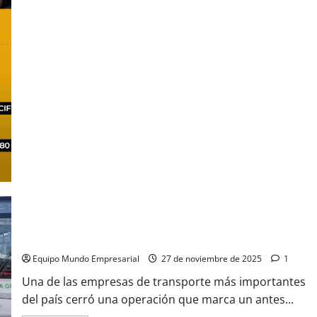
de
¿Cuánto
cuesta
importar
de
China?
China tardó solo 16 días en producir 150 colectivos que
circularán por AMBA
Equipo Mundo Empresarial
27 de noviembre de 2025
1
Una de las empresas de transporte más importantes
del país cerró una operación que marca un antes...