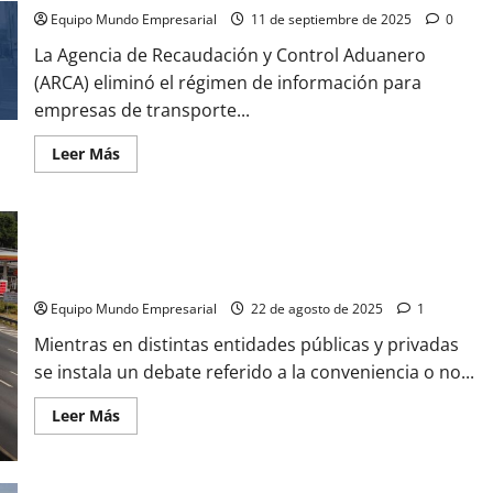
flete
camionero
Equipo Mundo Empresarial
11 de septiembre de 2025
0
en
la
La Agencia de Recaudación y Control Aduanero
Argentina
es
(ARCA) eliminó el régimen de información para
30%
empresas de transporte...
más
caro
que
Leer
Leer Más
en
más
Brasil
acerca
y
de
EEUU
ARCA
eliminó
la
INÉDITO: casi el 60% de los autos que circulan en las calles
obligación
de
argentinas tienen más de 10 años de antigüedad
informar
para
Equipo Mundo Empresarial
22 de agosto de 2025
1
el
transporte
Mientras en distintas entidades públicas y privadas
de
caudales
se instala un debate referido a la conveniencia o no...
Leer
Leer Más
más
acerca
de
INÉDITO:
casi