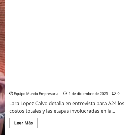
de
las
fotomultas
en
la
Costa
Atlántica:
más
de
70
cámaras
¿prevención
o
recaudación?
¿Cuánto cuesta importar de China?
Equipo Mundo Empresarial
1 de diciembre de 2025
0
Lara Lopez Calvo detalla en entrevista para A24 los
costos totales y las etapas involucradas en la...
Leer
Leer Más
más
acerca