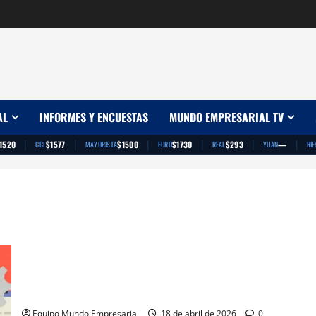
AL
INFORMES Y ENCUESTAS
MUNDO EMPRESARIAL TV
|
|
|
|
|
|
1520
$1577
$1500
$1730
$293
—
CCL
MAYORISTA
EURO
REAL
YUAN
RIE
Las PyMEs lideran el leasing y el crédito alcanzó su mayor
nivel desde 2019
Equipo Mundo Empresarial
18 de abril de 2026
0