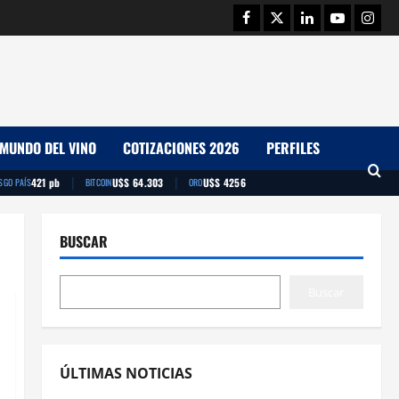
Facebook
Twitter
Linkedin
Youtube
Insta
MUNDO DEL VINO
COTIZACIONES 2026
PERFILES
|
|
421 pb
U$S 64.303
U$S 4256
SGO PAÍS
BITCOIN
ORO
BUSCAR
Buscar
ÚLTIMAS NOTICIAS