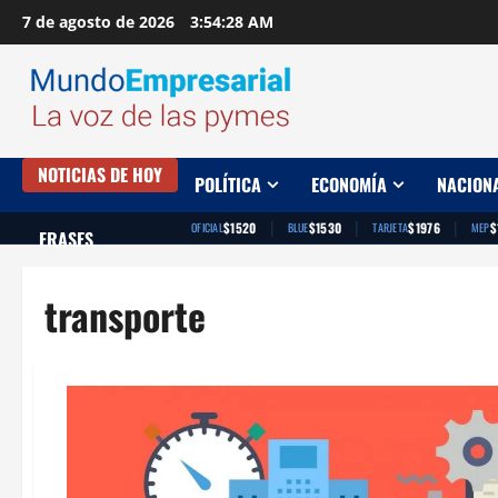
Saltar
7 de agosto de 2026
3:54:29 AM
al
contenido
NOTICIAS DE HOY
POLÍTICA
ECONOMÍA
NACION
|
|
|
$1520
$1530
$1976
$
OFICIAL
BLUE
TARJETA
MEP
FRASES
transporte