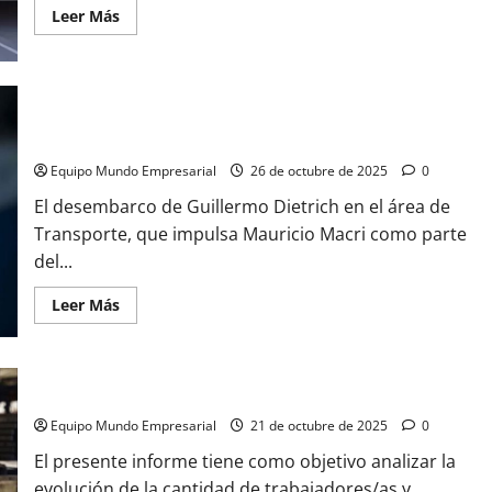
Leer
Leer Más
más
acerca
de
China
tardó
solo
Eduardo Eurnekian sale a bloquear el regreso de Guillermo
16
días
Dietrich a Transporte
en
producir
Equipo Mundo Empresarial
26 de octubre de 2025
0
150
colectivos
El desembarco de Guillermo Dietrich en el área de
que
circularán
Transporte, que impulsa Mauricio Macri como parte
por
del...
AMBA
Leer
Leer Más
más
acerca
de
Eduardo
Eurnekian
Cierran casi 1.000 empresas por mes desde que asumió Milei
sale
a
Equipo Mundo Empresarial
bloquear
21 de octubre de 2025
0
el
regreso
El presente informe tiene como objetivo analizar la
de
evolución de la cantidad de trabajadores/as y
Guillermo