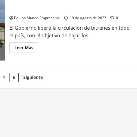
el
60%
Habilitaron la circulación de bitrenes en todo el país
de
los
Equipo Mundo Empresarial
19 de agosto de 2025
0
autos
que
El Gobierno liberó la circulación de bitrenes en todo
circulan
en
el país, con el objetivo de bajar los...
las
calles
argentinas
Leer
Leer Más
tienen
más
más
acerca
de
de
10
Habilitaron
años
la
de
circulación
ión
antigüedad
4
5
Siguiente
de
bitrenes
en
todo
el
país
s