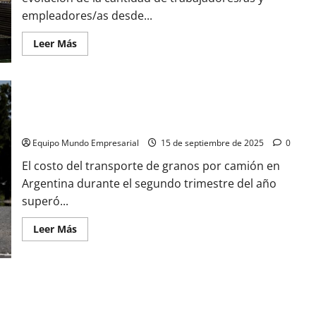
Dietrich
empleadores/as desde...
a
Transporte
Leer
Leer Más
más
acerca
de
Cierran
casi
1.000
“Costo argentino”: calculan que el flete camionero en la
empresas
por
Argentina es 30% más caro que en Brasil y EEUU
mes
desde
Equipo Mundo Empresarial
15 de septiembre de 2025
0
que
asumió
El costo del transporte de granos por camión en
Milei
Argentina durante el segundo trimestre del año
superó...
Leer
Leer Más
más
acerca
de
“Costo
argentino”:
calculan
ARCA eliminó la obligación de informar para el transporte de
que
el
caudales