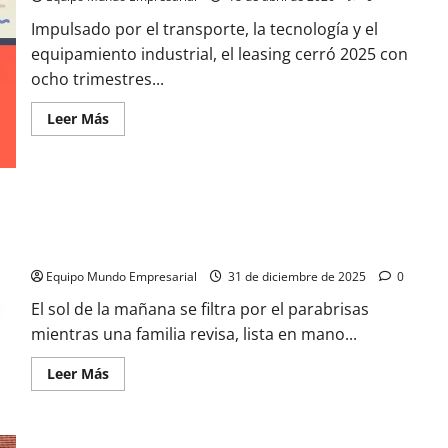
Impulsado por el transporte, la tecnología y el
equipamiento industrial, el leasing cerró 2025 con
ocho trimestres...
Leer
Leer Más
más
acerca
de
Las
PyMEs
lideran
el
El mapa de las fotomultas en la Costa Atlántica: más de 70
leasing
y
cámaras ¿prevención o recaudación?
el
crédito
Equipo Mundo Empresarial
31 de diciembre de 2025
0
alcanzó
su
El sol de la mañana se filtra por el parabrisas
mayor
nivel
mientras una familia revisa, lista en mano...
desde
2019
Leer
Leer Más
más
acerca
de
El
mapa