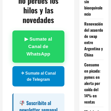
no perdés los
sin
hilos y las
bioequivale
ncia
novedades
Renovación
del acuerdo
de swap
▶ Sumate al
entre
Canal de
Argentina y
WhatsApp
China
Consumo
en picada:
✈ Sumate al Canal
pymes en
de Telegram
alerta por
caída del
14% en
ventas
Suscribite al
newsletter semanal