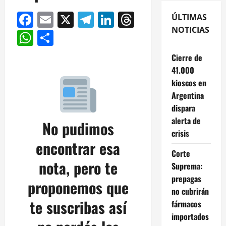
Facebook
Email
X
Telegram
LinkedIn
Threads
ÚLTIMAS
NOTICIAS
WhatsApp
Compartir
Cierre de
41.000
kioscos en
Argentina
dispara
alerta de
No pudimos
crisis
encontrar esa
Corte
nota, pero te
Suprema:
prepagas
proponemos que
no cubrirán
te suscribas así
fármacos
importados