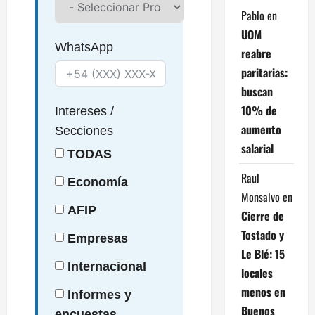
Pablo
en
UOM
WhatsApp
reabre
paritarias:
buscan
10% de
Intereses
/
aumento
Secciones
salarial
TODAS
Raul
Economía
Monsalvo
en
AFIP
Cierre de
Tostado y
Empresas
Le Blé: 15
Internacional
locales
menos en
Informes y
Buenos
encuestas