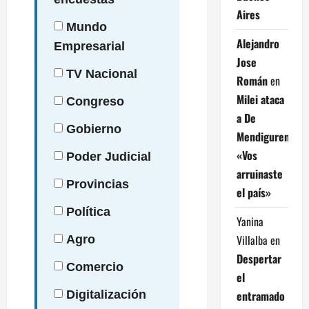
Aires
Mundo
Alejandro
Empresarial
Jose
TV
Nacional
Román
en
Milei ataca
Congreso
a De
Gobierno
Mendiguren:
«Vos
Poder
Judicial
arruinaste
Provincias
el país»
Política
Yanina
Villalba
en
Agro
Despertar
Comercio
el
entramado
Digitalización