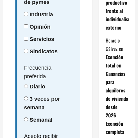
productivo
de pymes
frente al
Industria
individualismo
externo
Opinión
Servicios
Horacio
Gálvez
en
Sindicatos
Exención
total en
Frecuencia
Ganancias
preferida
para
Diario
alquileres
de vivienda
3 veces por
desde
semana
2026
Semanal
Exención
completa
Acepto recibir