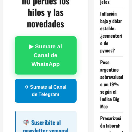
no perdés los
jefes
hilos y las
Inflación
novedades
baja y dólar
estable:
¿cementeri
o de
▶ Sumate al
pymes?
Canal de
Peso
WhatsApp
argentino
sobrevaluad
o un 19%
✈ Sumate al Canal
según el
de Telegram
Índice Big
Mac
Precarizaci
Suscribite al
ón laboral:
newsletter semanal