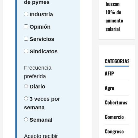
de pymes
buscan
10% de
Industria
aumento
Opinión
salarial
Servicios
Sindicatos
CATEGORIAS
Frecuencia
AFIP
preferida
Diario
Agro
3 veces por
Coberturas
semana
Comercio
Semanal
Congreso
Acepto recibir