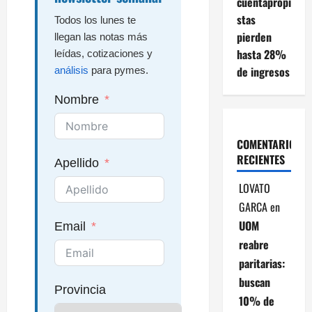
cuentapropi
stas
Todos los lunes te
pierden
llegan las notas más
hasta 28%
leídas, cotizaciones y
de ingresos
análisis
para pymes.
Nombre
COMENTARIOS
RECIENTES
Apellido
LOVATO
GARCA
en
UOM
Email
reabre
paritarias:
buscan
Provincia
10% de