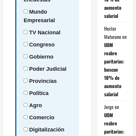
aumento
Mundo
salarial
Empresarial
Hector
TV
Nacional
Maturano
en
UOM
Congreso
reabre
Gobierno
paritarias:
buscan
Poder
Judicial
10% de
Provincias
aumento
Política
salarial
Agro
Jorge
en
UOM
Comercio
reabre
Digitalización
paritarias: