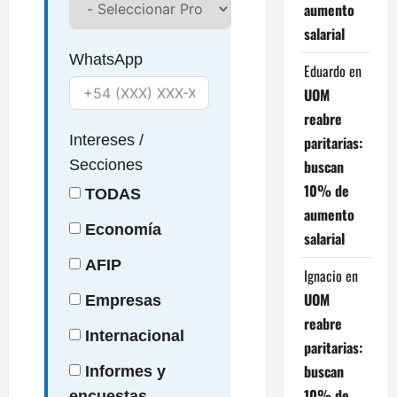
aumento
salarial
WhatsApp
Eduardo
en
UOM
reabre
Intereses
/
paritarias:
buscan
Secciones
10% de
TODAS
aumento
Economía
salarial
AFIP
Ignacio
en
UOM
Empresas
reabre
Internacional
paritarias:
buscan
Informes y
10% de
encuestas