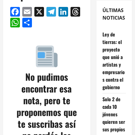
Facebook
Email
X
Telegram
LinkedIn
Threads
ÚLTIMAS
NOTICIAS
WhatsApp
Compartir
Ley de
tierras: el
proyecto
que unió a
artistas y
empresario
No pudimos
s contra el
encontrar esa
gobierno
nota, pero te
Solo 2 de
cada 10
proponemos que
jóvenes
te suscribas así
quieren ser
sus propios