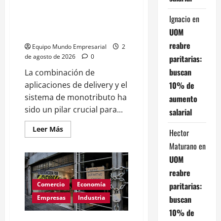
Apps y monotributo: el
Ignacio
en
«salvavidas» que sostiene el
UOM
empleo
reabre
Equipo Mundo Empresarial
2
de agosto de 2026
0
paritarias:
buscan
La combinación de
10% de
aplicaciones de delivery y el
sistema de monotributo ha
aumento
sido un pilar crucial para...
salarial
Leer
Leer Más
Hector
más
acerca
Maturano
en
de
Apps
UOM
y
monotributo:
reabre
el
«salvavidas»
paritarias:
Comercio
Economía
que
sostiene
buscan
Empresas
Industria
el
10% de
empleo