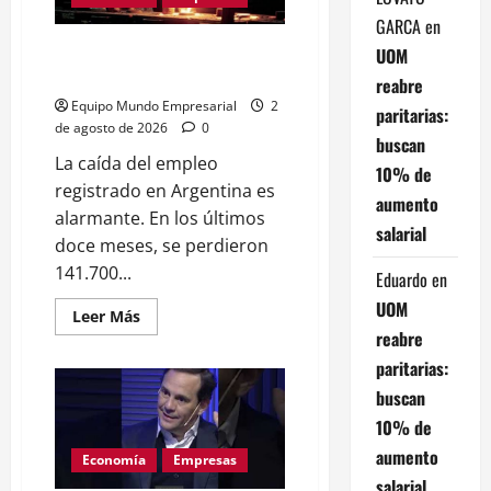
11
GARCA
en
meses
Empleo registrado cae 141.700
UOM
puestos en un año
reabre
Equipo Mundo Empresarial
2
paritarias:
de agosto de 2026
0
buscan
La caída del empleo
10% de
registrado en Argentina es
aumento
alarmante. En los últimos
salarial
doce meses, se perdieron
141.700...
Eduardo
en
UOM
Leer
Leer Más
más
reabre
acerca
de
paritarias:
Empleo
registrado
buscan
cae
141.700
10% de
puestos
en
aumento
Economía
Empresas
un
salarial
año