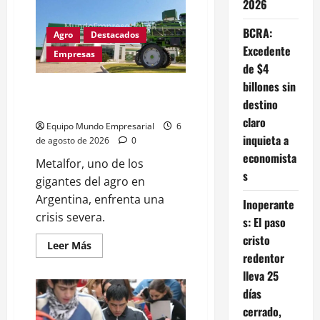
2026
laboral:
cuentapropistas
pierden
BCRA:
hasta
Agro
Destacados
28%
Excedente
de
Empresas
ingresos
de $4
billones sin
Metalfor recorta 225 empleos
destino
por caída del 60% en ventas
claro
Equipo Mundo Empresarial
6
inquieta a
de agosto de 2026
0
economista
Metalfor, uno de los
s
gigantes del agro en
Argentina, enfrenta una
Inoperante
crisis severa.
s: El paso
cristo
Leer
Leer Más
más
redentor
acerca
lleva 25
de
Metalfor
días
recorta
225
cerrado,
empleos