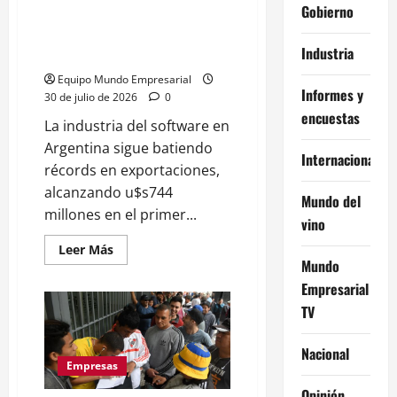
mal
Gobierno
Exportaciones récord en
según
la
software argentino, pero
ENAC
Industria
empleo cae 0,5%
Equipo Mundo Empresarial
Informes y
30 de julio de 2026
0
encuestas
La industria del software en
Argentina sigue batiendo
Internacional
récords en exportaciones,
alcanzando u$s744
Mundo del
millones en el primer...
vino
Leer
Leer Más
más
Mundo
acerca
de
Empresarial
Exportaciones
TV
récord
en
software
argentino,
Nacional
pero
Empresas
empleo
cae
Opinión