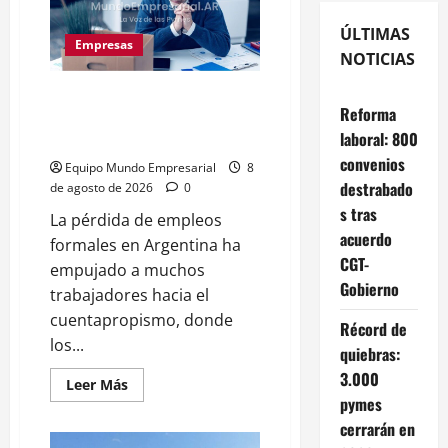
ÚLTIMAS
Empresas
NOTICIAS
Precarización laboral:
Reforma
cuentapropistas pierden hasta
laboral: 800
28% de ingresos
convenios
Equipo Mundo Empresarial
8
destrabado
de agosto de 2026
0
s tras
La pérdida de empleos
acuerdo
formales en Argentina ha
CGT-
empujado a muchos
Gobierno
trabajadores hacia el
cuentapropismo, donde
Récord de
los...
quiebras:
3.000
Leer
Leer Más
más
pymes
acerca
de
cerrarán en
Precarización