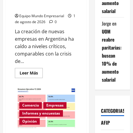
Creación de empresas cae al
aumento
nivel crítico de 2001
salarial
Equipo Mundo Empresarial
1
de agosto de 2026
0
Jorge
en
UOM
La creación de nuevas
empresas en Argentina ha
reabre
caído a niveles críticos,
paritarias:
comparables con la crisis
buscan
de...
10% de
aumento
Leer
Leer Más
más
salarial
acerca
de
Creación
de
empresas
cae
Comercio
Empresas
al
CATEGORIAS
nivel
Informes y encuestas
crítico
de
Opinión
AFIP
2001