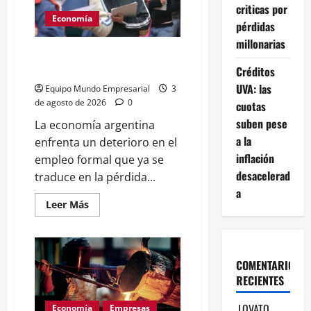
por
criticas por
caída
Economía
del
pérdidas
60%
millonarias
en
ventas
Empleo formal en Argentina cae
230.000 puestos en 11 meses
Créditos
UVA: las
Equipo Mundo Empresarial
3
de agosto de 2026
0
cuotas
suben pese
La economía argentina
a la
enfrenta un deterioro en el
inflación
empleo formal que ya se
desacelerad
traduce en la pérdida...
a
Leer
Leer Más
más
acerca
de
Empleo
formal
en
COMENTARIOS
Argentina
RECIENTES
cae
230.000
puestos
LOVATO
Economía
Empresas
en