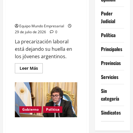
0,5%
Nueve de cada diez jóvenes en
mora antes del primer empleo
Poder
formal
Judicial
Equipo Mundo Empresarial
29 de julio de 2026
0
Política
La precarización laboral
Principales
está dejando su huella en
los jóvenes argentinos.
Provincias
Leer
Leer Más
más
Servicios
acerca
de
Nueve
de
Sin
cada
diez
categoría
jóvenes
en
mora
Gobierno
Política
Sindicatos
antes
del
primer
Empleo formal pierde 330.000
empleo
formal
puestos y Gobierno no cambia