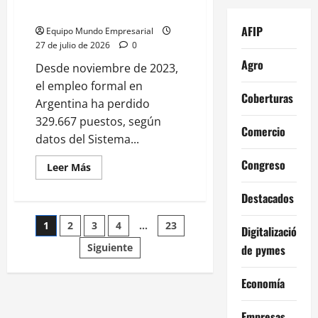
rumbo
AFIP
Equipo Mundo Empresarial
27 de julio de 2026
0
Agro
Desde noviembre de 2023,
el empleo formal en
Coberturas
Argentina ha perdido
329.667 puestos, según
Comercio
datos del Sistema...
Congreso
Leer
Leer Más
más
acerca
Destacados
de
Empleo
formal
Paginación
1
2
3
4
…
23
pierde
Digitalización
330.000
puestos
Siguiente
de pymes
de
y
Gobierno
no
entradas
Economía
cambia
rumbo
Empresas