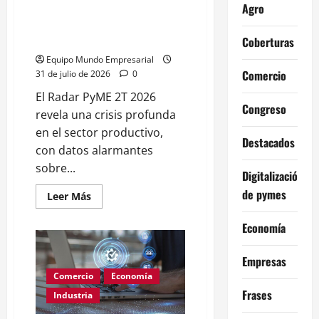
Agro
A la mitad de las pymes
argentinas les va mal según la
ENAC
Coberturas
Equipo Mundo Empresarial
Comercio
31 de julio de 2026
0
El Radar PyME 2T 2026
Congreso
revela una crisis profunda
en el sector productivo,
Destacados
con datos alarmantes
sobre...
Digitalización
de pymes
Leer
Leer Más
más
acerca
de
Economía
A
la
mitad
Empresas
de
las
Comercio
Economía
pymes
Frases
argentinas
Industria
les
va