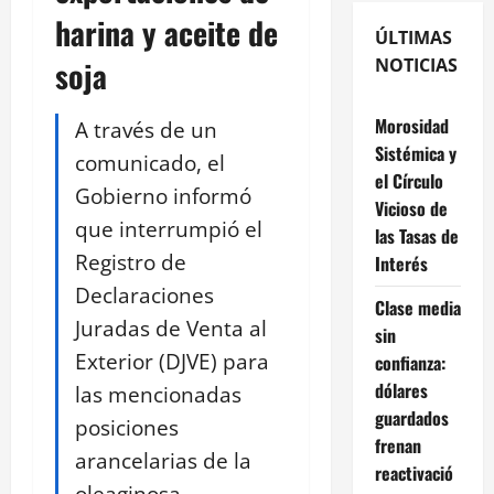
harina y aceite de
ÚLTIMAS
soja
NOTICIAS
Morosidad
A través de un
Sistémica y
comunicado, el
el Círculo
Gobierno informó
Vicioso de
que interrumpió el
las Tasas de
Registro de
Interés
Declaraciones
Clase media
Juradas de Venta al
sin
Exterior (DJVE) para
confianza:
dólares
las mencionadas
guardados
posiciones
frenan
arancelarias de la
reactivació
oleaginosa.