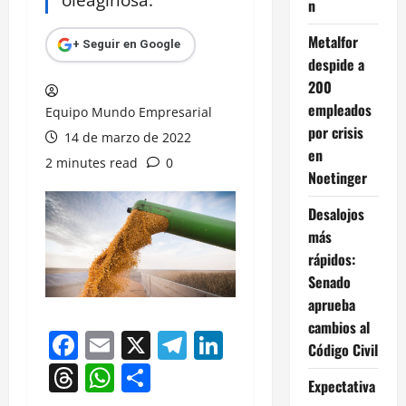
n
Metalfor
+ Seguir en Google
despide a
200
empleados
Equipo Mundo Empresarial
por crisis
14 de marzo de 2022
en
2 minutes read
0
Noetinger
Desalojos
más
rápidos:
Senado
aprueba
cambios al
Facebook
Email
X
Telegram
LinkedIn
Código Civil
Threads
WhatsApp
Compartir
Expectativa