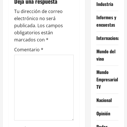
Deja una respuesta
ó
Industria
Tu dirección de correo
n
Informes y
electrónico no será
encuestas
publicada.
Los campos
d
obligatorios están
Internacional
e
marcados con
*
Comentario
*
Mundo del
e
vino
n
Mundo
t
Empresarial
TV
r
a
Nacional
d
Opinión
a
Poder