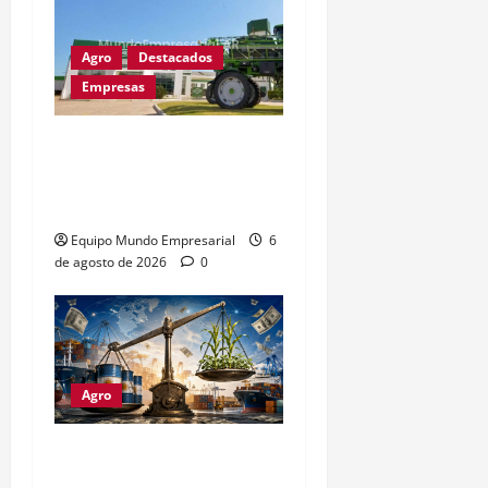
Agro
Destacados
Empresas
Metalfor recorta 225
empleos por caída del
60% en ventas
Equipo Mundo Empresarial
6
de agosto de 2026
0
Agro
Petróleo crudo lidera
exportaciones argentinas