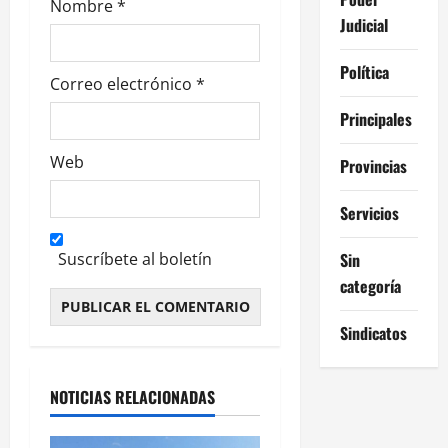
Nombre
*
Judicial
s
Política
Correo electrónico
*
Principales
Web
Provincias
Servicios
Sin
Suscríbete al boletín
categoría
Sindicatos
Alternative:
NOTICIAS RELACIONADAS