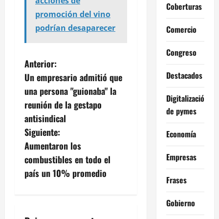
acciones de
Coberturas
promoción del vino
podrían desaparecer
Comercio
Congreso
N
Anterior:
Destacados
Un empresario admitió que
a
una persona "guionaba" la
Digitalización
v
reunión de la gestapo
de pymes
antisindical
e
Siguiente:
Economía
g
Aumentaron los
Empresas
combustibles en todo el
a
país un 10% promedio
Frases
c
Gobierno
i