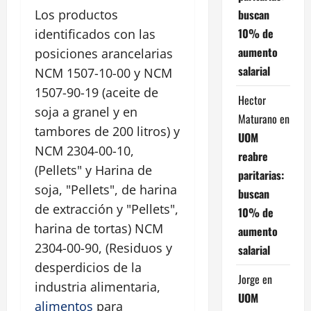
buscan
Los productos
10% de
identificados con las
aumento
posiciones arancelarias
salarial
NCM 1507-10-00 y NCM
1507-90-19 (aceite de
Hector
soja a granel y en
Maturano
en
tambores de 200 litros) y
UOM
NCM 2304-00-10,
reabre
(Pellets" y Harina de
paritarias:
soja, "Pellets", de harina
buscan
de extracción y "Pellets",
10% de
harina de tortas) NCM
aumento
2304-00-90, (Residuos y
salarial
desperdicios de la
Jorge
en
industria alimentaria,
UOM
alimentos
para