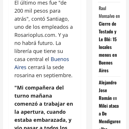
El último mes fue "de
Raul
200 mil pesos para
Monsalvo
en
atrás", contó Santiago,
Cierre de
uno de los empleados a
Tostado y
Rosarioplus.com. Y ya
Le Blé: 15
no habrá futuro. La
locales
librería que tiene su
menos en
casa central el
Buenos
Buenos
Aires
cerrará la sede
Aires
rosarina en septiembre.
Alejandro
"Mi compañera del
Jose
turno mañana
Román
en
comenzó a trabajar en
Milei ataca
la apertura, cuando
a De
estaba embarazada, y
Mendiguren:
vio pasar a todos los
«Vos