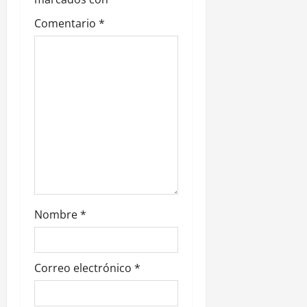
e
Comentario
*
e
n
t
r
a
d
Nombre
*
a
s
Correo electrónico
*