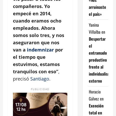
compañeros. Yo
arruinaste
empecé en 2014,
el país»
cuando eramos ocho
Yanina
empleados. Ahora
Villalba
en
somos solo tres, y nos
Despertar
aseguraron que nos
el
van a
indemnizar
por
entramado
el tiempo que
productivo
estuvimos, estamos
frente al
tranquilos con eso”
,
individualismo
precisó
Santiago
.
externo
PUBLICIDAD
Horacio
Gálvez
en
Exención
total en