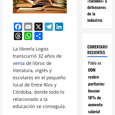
«tarados» a
defensores
de la
industria
Facebook
Email
X
Telegram
LinkedIn
Threads
WhatsApp
Compartir
COMENTARIOS
La librería Logos
RECIENTES
transcurrió 32 años de
Pablo
en
venta
de libros de
UOM
literatura, inglés y
reabre
escolares en el pequeño
paritarias:
local de Entre Ríos y
buscan
Córdoba, donde todo lo
10% de
relacionado a la
aumento
educación se conseguía.
salarial