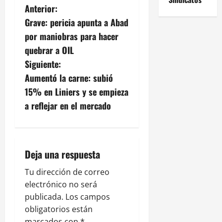
N
Anterior:
Grave: pericia apunta a Abad
a
por maniobras para hacer
v
quebrar a OIL
Siguiente:
e
Aumentó la carne: subió
g
15% en Liniers y se empieza
a reflejar en el mercado
a
c
i
Deja una respuesta
ó
Tu dirección de correo
electrónico no será
n
publicada.
Los campos
obligatorios están
d
marcados con
*