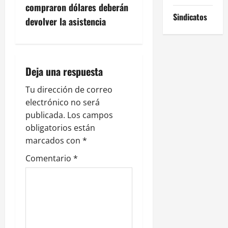
c
compraron dólares deberán
Sindicatos
devolver la asistencia
i
ó
n
Deja una respuesta
d
Tu dirección de correo
electrónico no será
e
publicada.
Los campos
obligatorios están
e
marcados con
*
n
Comentario
*
t
r
a