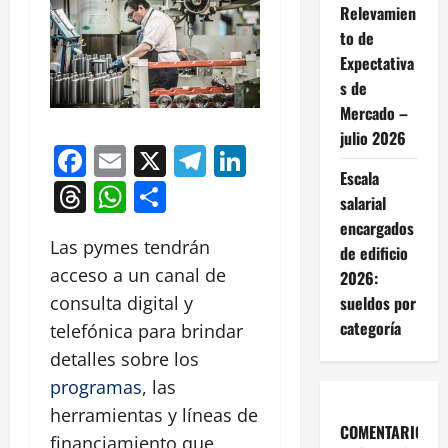
Relevamien
to de
Expectativa
s de
Mercado –
julio 2026
Facebook
Email
X
Telegram
LinkedIn
Escala
Threads
WhatsApp
Compartir
salarial
encargados
Las pymes tendrán
de edificio
acceso a un canal de
2026:
sueldos por
consulta digital y
categoría
telefónica para brindar
detalles sobre los
programas
, las
herramientas y líneas de
COMENTARIOS
financiamiento que