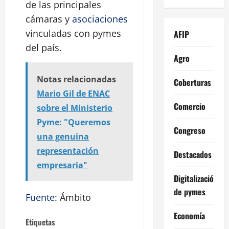
de las principales
cámaras y
asociaciones
vinculadas con pymes
AFIP
del país.
Agro
Notas relacionadas
Coberturas
Mario Gil de ENAC
Comercio
sobre el Ministerio
Pyme: "Queremos
Congreso
una genuina
representación
Destacados
empresaria"
Digitalización
de pymes
Fuente
: Ámbito
Economía
Etiquetas