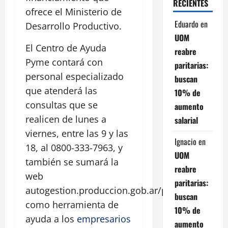
RECIENTES
ofrece el Ministerio de
Eduardo
en
Desarrollo Productivo.
UOM
El Centro de Ayuda
reabre
Pyme contará con
paritarias:
personal especializado
buscan
que atenderá las
10% de
consultas que se
aumento
realicen de lunes a
salarial
viernes, entre las 9 y las
Ignacio
en
18, al 0800-333-7963, y
UOM
también se sumará la
reabre
web
paritarias:
autogestion.produccion.gob.ar/pyme
buscan
como herramienta de
10% de
ayuda a los
empresarios
aumento