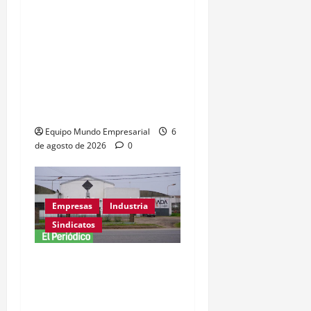
Este Sábado 8 de Agosto
se realiza una nueva
Convinart: el proyecto
que cambió la manera de
vivir el vino y fusionarlo
con el arte
Equipo Mundo Empresarial
6
de agosto de 2026
0
Empresas
Industria
Sindicatos
Adamobili cierra tras 60
años: 15 empleados
pierden su trabajo