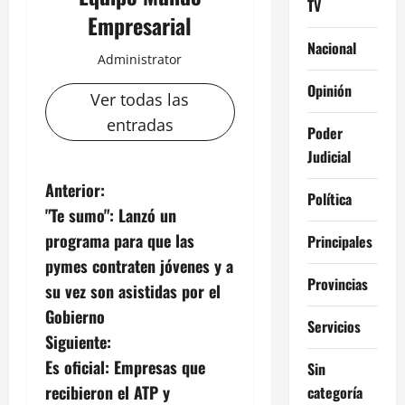
TV
Empresarial
Nacional
Administrator
Opinión
Ver todas las
entradas
Poder
Judicial
N
Anterior:
Política
"Te sumo": Lanzó un
a
programa para que las
Principales
v
pymes contraten jóvenes y a
Provincias
su vez son asistidas por el
e
Gobierno
Servicios
g
Siguiente:
Es oficial: Empresas que
Sin
a
recibieron el ATP y
categoría