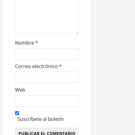
d
a
s
Nombre
*
Correo electrónico
*
Web
Suscríbete al boletín