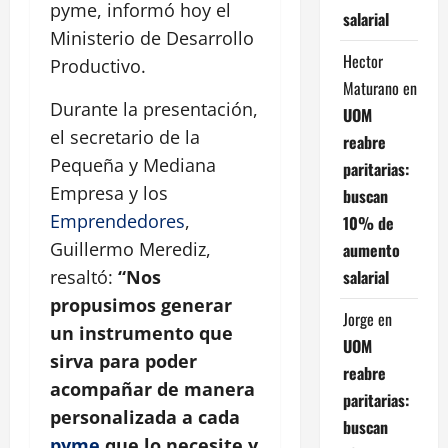
pyme, informó hoy el
salarial
Ministerio de Desarrollo
Hector
Productivo.
Maturano
en
Durante la presentación,
UOM
el secretario de la
reabre
Pequeña y Mediana
paritarias:
Empresa y los
buscan
Emprendedores
,
10% de
Guillermo Merediz,
aumento
salarial
resaltó:
“Nos
propusimos generar
Jorge
en
un instrumento que
UOM
sirva para poder
reabre
acompañar de manera
paritarias:
personalizada a cada
buscan
pyme
que lo necesite y