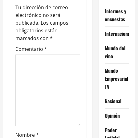
ó
Tu dirección de correo
Informes y
n
electrónico no será
encuestas
publicada.
Los campos
d
obligatorios están
Internacional
e
marcados con
*
Mundo del
Comentario
*
e
vino
n
Mundo
t
Empresarial
TV
r
Nacional
a
Opinión
d
a
Poder
Nombre
*
Judicial