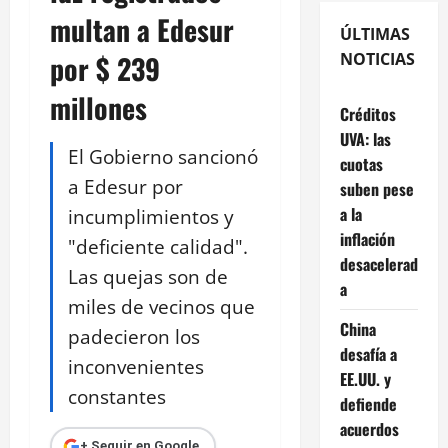
multan a Edesur
ÚLTIMAS
por $ 239
NOTICIAS
millones
Créditos
UVA: las
El Gobierno sancionó
cuotas
a Edesur por
suben pese
a la
incumplimientos y
inflación
"deficiente calidad".
desacelerad
Las quejas son de
a
miles de vecinos que
China
padecieron los
desafía a
inconvenientes
EE.UU. y
constantes
defiende
acuerdos
+ Seguir en Google