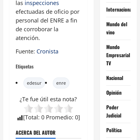
las
inspecciones
Internacional
efectuadas de oficio por
personal del ENRE a fin
Mundo del
de corroborar la
vino
atención.
Mundo
Fuente:
Cronista
Empresarial
TV
Etiquetas
Nacional
edesur
enre
Opinión
¿Te fue útil esta
nota
?
Poder
Judicial
[
Total
:
0
Promedio
:
0
]
Política
ACERCA DEL AUTOR