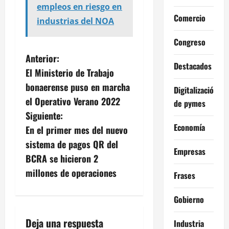
empleos en riesgo en
Comercio
industrias del NOA
Congreso
N
Anterior:
Destacados
El Ministerio de Trabajo
a
bonaerense puso en marcha
Digitalización
v
el Operativo Verano 2022
de pymes
Siguiente:
e
Economía
En el primer mes del nuevo
g
sistema de pagos QR del
Empresas
BCRA se hicieron 2
a
millones de operaciones
Frases
c
Gobierno
i
Deja una respuesta
Industria