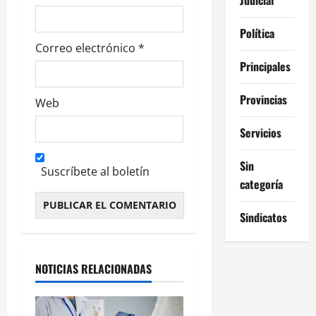
s
Política
Correo electrónico
*
Principales
Provincias
Web
Servicios
Sin
Suscríbete al boletín
categoría
Sindicatos
Alternative:
NOTICIAS RELACIONADAS