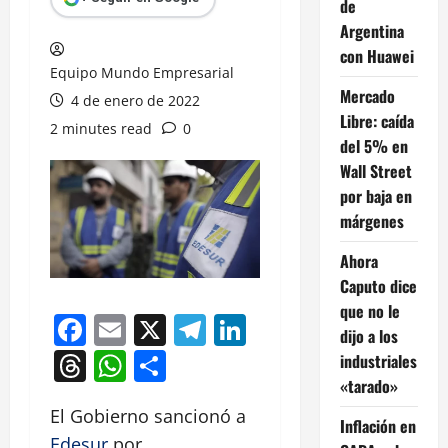
de
Argentina
con Huawei
Equipo Mundo Empresarial
Mercado
4 de enero de 2022
Libre: caída
2 minutes read
0
del 5% en
Wall Street
por baja en
márgenes
Ahora
Caputo dice
que no le
Facebook
Email
X
Telegram
LinkedIn
dijo a los
Threads
WhatsApp
Compartir
industriales
«tarado»
El Gobierno sancionó a
Inflación en
Edesur
por