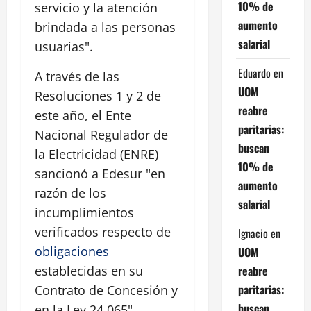
10% de
servicio y la atención
aumento
brindada a las personas
salarial
usuarias".
Eduardo
en
A través de las
UOM
Resoluciones 1 y 2 de
reabre
este año, el Ente
paritarias:
Nacional Regulador de
buscan
la Electricidad (ENRE)
10% de
sancionó a Edesur "en
aumento
razón de los
salarial
incumplimientos
verificados respecto de
Ignacio
en
obligaciones
UOM
reabre
establecidas en su
paritarias:
Contrato de Concesión y
buscan
en la Ley 24.065".