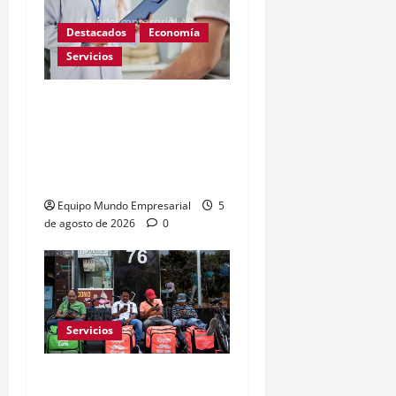
Destacados
Economía
Servicios
Corte Suprema: prepagas
no cubrirán fármacos
importados sin
bioequivalencia
Equipo Mundo Empresarial
5
de agosto de 2026
0
Servicios
Repartidores deben