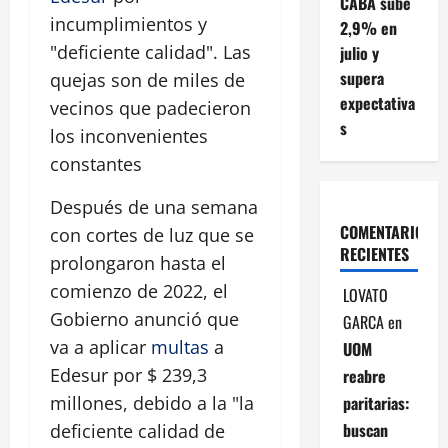
CABA sube
incumplimientos y
2,9% en
"deficiente calidad". Las
julio y
supera
quejas son de miles de
expectativa
vecinos que padecieron
s
los inconvenientes
constantes
Después de una semana
COMENTARIOS
con cortes de luz que se
RECIENTES
prolongaron hasta el
comienzo de 2022, el
LOVATO
Gobierno anunció que
GARCA
en
va a aplicar
multas
a
UOM
Edesur por $ 239,3
reabre
paritarias:
millones, debido a la "la
buscan
deficiente calidad de