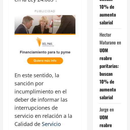
10% de
PUBLICIDAD
aumento
salarial
Hector
Maturano
en
UOM
reabre
paritarias:
buscan
En este sentido, la
10% de
sanción por
aumento
incumplimiento en el
salarial
deber de informar las
interrupciones de
Jorge
en
servicio en relación a la
UOM
Calidad de
Servicio
reabre