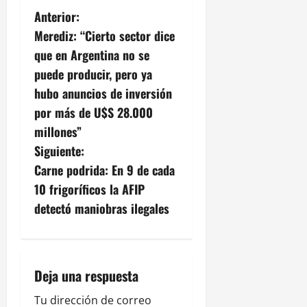
N
Anterior:
Merediz: “Cierto sector dice
a
que en Argentina no se
v
puede producir, pero ya
hubo anuncios de inversión
e
por más de U$S 28.000
g
millones”
Siguiente:
a
Carne podrida: En 9 de cada
c
10 frigoríficos la AFIP
detectó maniobras ilegales
i
ó
n
Deja una respuesta
Tu dirección de correo