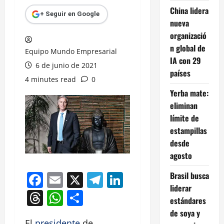
China lidera
+ Seguir en Google
nueva
organizació
n global de
Equipo Mundo Empresarial
IA con 29
6 de junio de 2021
países
4 minutes read
0
Yerba mate:
eliminan
límite de
estampillas
desde
agosto
Facebook
Email
X
Telegram
LinkedIn
Brasil busca
liderar
Threads
WhatsApp
Compartir
estándares
de soya y
El
presidente
de