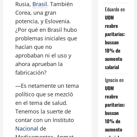
Rusia,
Brasil
. También
Eduardo
en
Corea, una gran
UOM
potencia, y Eslovenia.
reabre
¿Por qué en Brasil hubo
paritarias:
problemas iniciales que
buscan
hacían que no
10% de
aprobaban ni el uso y
aumento
ahora aprueban la
salarial
fabricación?
Ignacio
en
—Es netamente un tema
UOM
político que se mezcló
reabre
en el tema de salud.
paritarias:
Tenemos la suerte de
buscan
contar con un Instituto
10% de
Nacional
de
aumento
Medicamentos, Anmat,