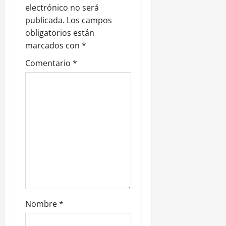
d
electrónico no será
e
publicada.
Los campos
obligatorios están
e
marcados con
*
n
Comentario
*
t
r
a
d
a
s
Nombre
*