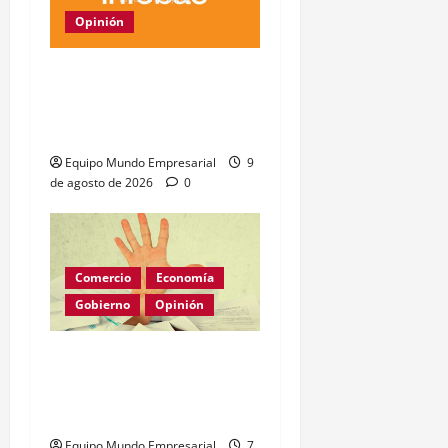
Opinión
China lidera nueva
organización global de IA
con 29 países
Equipo Mundo Empresarial
9
de agosto de 2026
0
Comercio
Economía
Gobierno
Opinión
Morosidad Sistémica y el
Círculo Vicioso de las
Tasas de Interés
Equipo Mundo Empresarial
7