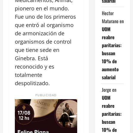
salarial
pionero en el mundo.
Hector
Fue uno de los primeros
Maturano
en
que entró al organismo
UOM
de armonización de
reabre
organismos de control
paritarias:
que tiene sede en
buscan
Ginebra. Está
10% de
reconocido y es
aumento
totalmente
salarial
despolitizado.
Jorge
en
PUBLICIDAD
UOM
reabre
paritarias:
buscan
10% de