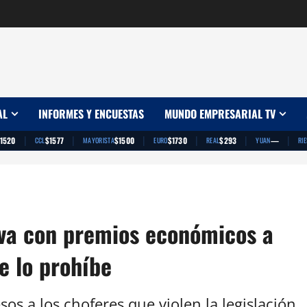
AL
INFORMES Y ENCUESTAS
MUNDO EMPRESARIAL TV
|
|
|
|
|
|
1520
$1577
$1500
$1730
$293
—
CCL
MAYORISTA
EURO
REAL
YUAN
RI
iva con premios económicos a
ue lo prohíbe
s a los choferes que violen la legislación