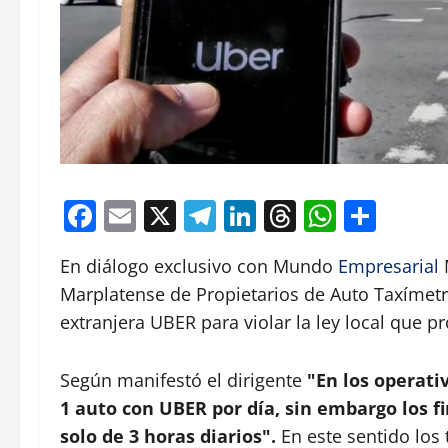
Facebook
Email
X
Telegram
LinkedIn
Threads
Whats
Comp
En diálogo exclusivo con Mundo
Empresarial
M
Marplatense de Propietarios de Auto Taxímetr
extranjera UBER para violar la ley local que pr
Según manifestó el dirigente
"En los operati
1 auto con UBER por día, sin embargo los 
solo de 3 horas diarios".
En este sentido los 