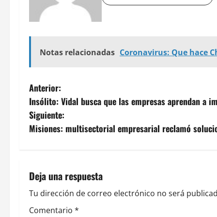
Notas relacionadas
Coronavirus: Que hace C
N
Anterior:
Insólito: Vidal busca que las empresas aprendan a i
a
Siguiente:
v
Misiones: multisectorial empresarial reclamó soluci
e
g
Deja una respuesta
a
Tu dirección de correo electrónico no será publicad
c
Comentario
*