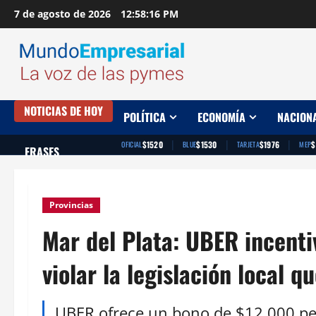
Saltar
7 de agosto de 2026
12:58:17 PM
al
contenido
NOTICIAS DE HOY
POLÍTICA
ECONOMÍA
NACION
|
|
|
$1520
$1530
$1976
$
OFICIAL
BLUE
TARJETA
MEP
FRASES
Provincias
Mar del Plata: UBER incent
violar la legislación local q
UBER ofrece un bono de $12.000 peso