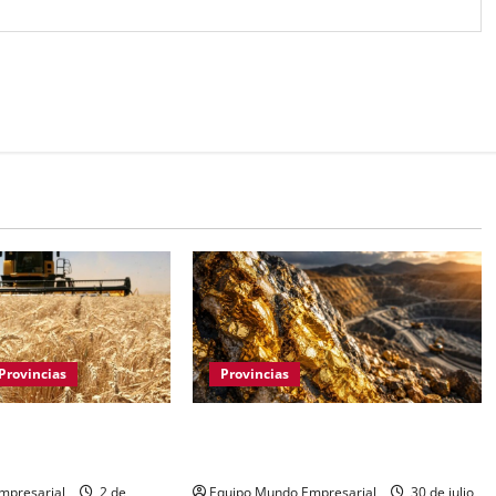
Provincias
Provincias
erense: retroceso
Oro y plata en Santa Cruz: 7.000
municipios clave
hectáreas para explotación minera
mpresarial
2 de
Equipo Mundo Empresarial
30 de julio