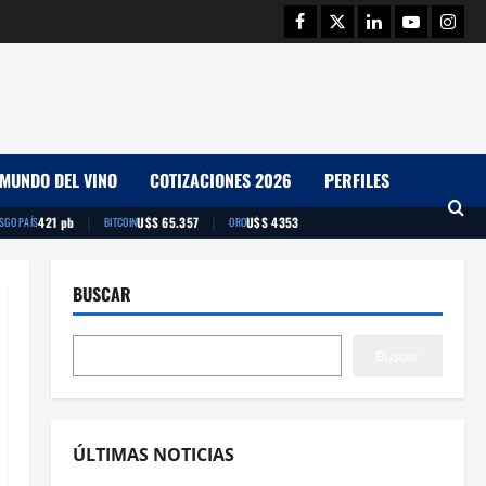
Facebook
Twitter
Linkedin
Youtube
Insta
MUNDO DEL VINO
COTIZACIONES 2026
PERFILES
|
|
421 pb
U$S 65.357
U$S 4353
ESGO PAÍS
BITCOIN
ORO
BUSCAR
Buscar
ÚLTIMAS NOTICIAS