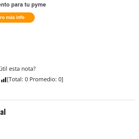
útil esta
nota
?
[
Total
:
0
Promedio
:
0
]
al