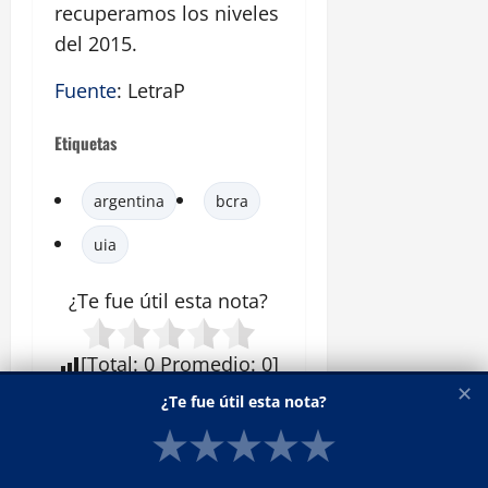
recuperamos los niveles
del 2015.
Fuente
: LetraP
Etiquetas
argentina
bcra
uia
¿Te fue útil esta
nota
?
[
Total
:
0
Promedio
:
0
]
✕
¿Te fue útil esta nota?
ACERCA DEL AUTOR
★
★
★
★
★