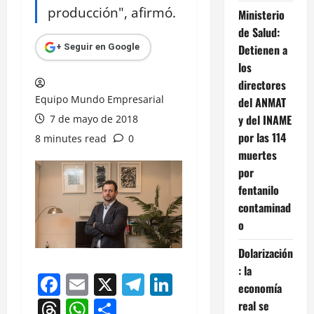
producción", afirmó.
Ministerio
de Salud:
Detienen a
+ Seguir en Google
los
directores
Equipo Mundo Empresarial
del ANMAT
y del INAME
7 de mayo de 2018
por las 114
8 minutes read
0
muertes
por
fentanilo
contaminad
o
Dolarización
: la
Facebook
Email
X
Telegram
LinkedIn
economía
Threads
WhatsApp
Compartir
real se