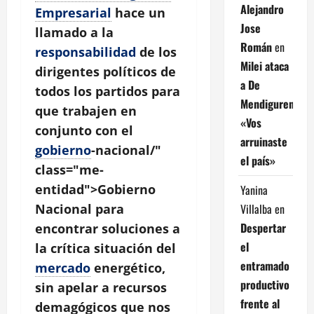
Alejandro
Empresarial
hace un
Jose
llamado a la
Román
en
responsabilidad
de los
Milei ataca
dirigentes políticos de
a De
todos los partidos para
Mendiguren:
que trabajen en
«Vos
conjunto con el
arruinaste
gobierno
-nacional/"
el país»
class="me-
entidad">Gobierno
Yanina
Villalba
en
Nacional para
Despertar
encontrar soluciones a
el
la crítica situación del
entramado
mercado
energético,
productivo
sin apelar a recursos
frente al
demagógicos que nos