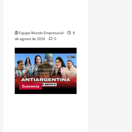
Peabody cierra planta en
Argentina: 350 empleos
en riesgo
Equipo Mundo Empresarial
8
de agosto de 2026
0
Economía
Ley de tierras: el
proyecto que unió a
artistas y empresarios
contra el gobierno