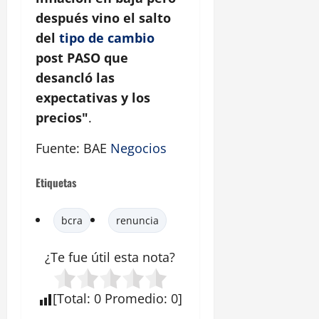
después vino el salto
del
tipo de cambio
post PASO que
desancló las
expectativas y los
precios"
.
Fuente: BAE
Negocios
Etiquetas
bcra
renuncia
¿Te fue útil esta
nota
?
[
Total
:
0
Promedio
:
0
]