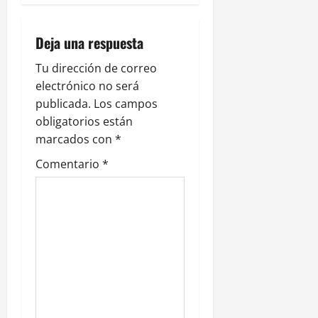
i
ó
Deja una respuesta
n
Tu dirección de correo
electrónico no será
d
publicada.
Los campos
e
obligatorios están
marcados con
*
e
Comentario
*
n
t
r
a
d