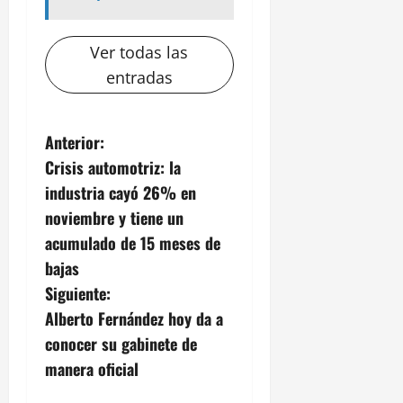
Ver todas las
entradas
N
Anterior:
Crisis automotriz: la
a
industria cayó 26% en
v
noviembre y tiene un
acumulado de 15 meses de
e
bajas
g
Siguiente:
Alberto Fernández hoy da a
a
conocer su gabinete de
c
manera oficial