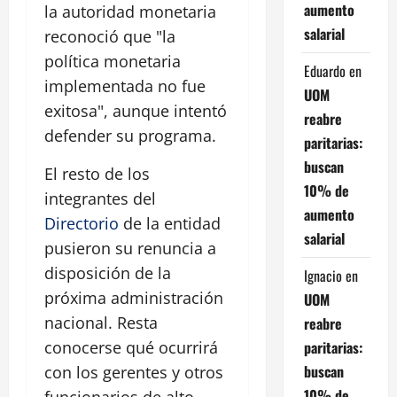
aumento
la autoridad monetaria
salarial
reconoció que "la
política monetaria
Eduardo
en
implementada no fue
UOM
exitosa", aunque intentó
reabre
defender su programa.
paritarias:
buscan
El resto de los
10% de
integrantes del
aumento
Directorio
de la entidad
salarial
pusieron su renuncia a
disposición de la
Ignacio
en
próxima administración
UOM
nacional. Resta
reabre
paritarias:
conocerse qué ocurrirá
buscan
con los gerentes y otros
10% de
funcionarios de alto