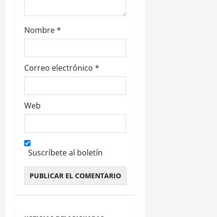
a
s
Nombre
*
Correo electrónico
*
Web
Suscríbete al boletín
Alternative: