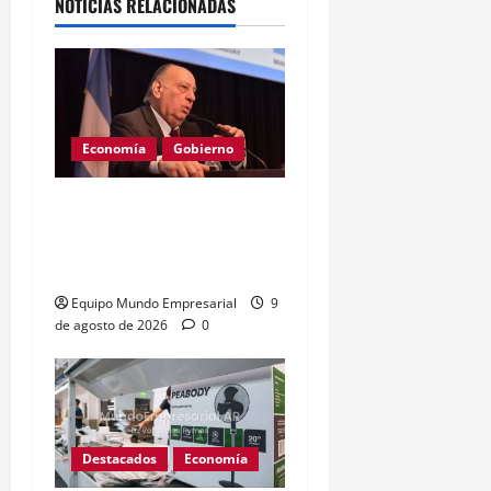
NOTICIAS RELACIONADAS
Economía
Gobierno
Cachanosky critica la
«destrucción creativa» de
Milei
Equipo Mundo Empresarial
9
de agosto de 2026
0
Destacados
Economía