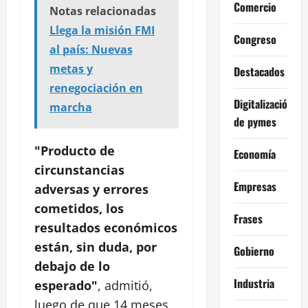
Comercio
Notas relacionadas
Llega la misión FMI
Congreso
al país: Nuevas
metas y
Destacados
renegociación en
Digitalización
marcha
de pymes
"Producto de
Economía
circunstancias
Empresas
adversas y errores
cometidos, los
Frases
resultados económicos
están, sin duda, por
Gobierno
debajo de lo
Industria
esperado"
, admitió,
luego de que 14 meses