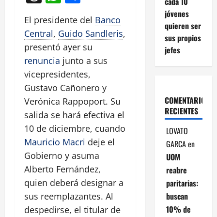
cada 10
jóvenes
El presidente del
Banco
quieren ser
Central
,
Guido Sandleris
,
sus propios
presentó ayer su
jefes
renuncia
junto a sus
vicepresidentes,
Gustavo Cañonero y
COMENTARIOS
Verónica Rappoport. Su
RECIENTES
salida se hará efectiva el
10 de diciembre, cuando
LOVATO
Mauricio Macri
deje el
GARCA
en
Gobierno y asuma
UOM
Alberto Fernández,
reabre
quien deberá designar a
paritarias:
buscan
sus reemplazantes. Al
10% de
despedirse, el titular de