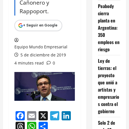
Cañonero y
Peabody
Rappoport.
cierra
planta en
+ Seguir en Google
Argentina:
350
empleos en
Equipo Mundo Empresarial
riesgo
5 de diciembre de 2019
Ley de
4 minutes read
0
tierras: el
proyecto
que unió a
artistas y
empresario
s contra el
gobierno
Facebook
Email
X
Telegram
LinkedIn
Solo 2 de
Threads
WhatsApp
Compartir