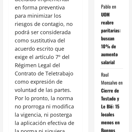
Pablo
en
en forma preventiva
UOM
para minimizar los
reabre
riesgos de contagio, no
paritarias:
podrá ser considerada
buscan
como sustitutiva del
10% de
acuerdo escrito que
aumento
exige el artículo 7º del
salarial
Régimen Legal del
Contrato de Teletrabajo
Raul
como expresión de
Monsalvo
en
voluntad de las partes.
Cierre de
Por lo pronto, la norma
Tostado y
Le Blé: 15
no prorroga ni modifica
locales
la vigencia, ni posterga
menos en
la aplicación efectiva de
Buenos
la norma ni siquiera