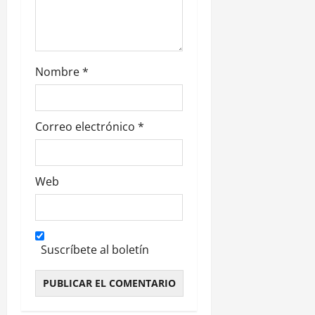
r
a
d
Nombre
*
a
s
Correo electrónico
*
Web
Suscríbete al boletín
Alternative: