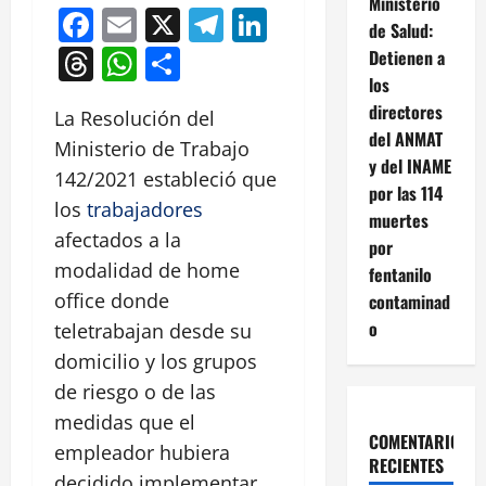
Ministerio
Facebook
Email
X
Telegram
LinkedIn
de Salud:
Threads
WhatsApp
Compartir
Detienen a
los
directores
La Resolución del
del ANMAT
Ministerio de Trabajo
y del INAME
142/2021 estableció que
por las 114
los
trabajadores
muertes
afectados a la
por
modalidad de home
fentanilo
office donde
contaminad
o
teletrabajan desde su
domicilio y los grupos
de riesgo o de las
medidas que el
COMENTARIOS
empleador hubiera
RECIENTES
decidido implementar