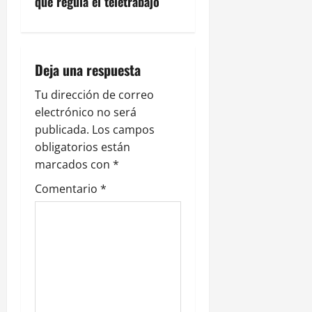
g
que regula el teletrabajo
a
c
Deja una respuesta
i
Tu dirección de correo
electrónico no será
ó
publicada.
Los campos
n
obligatorios están
marcados con
*
d
Comentario
*
e
e
n
t