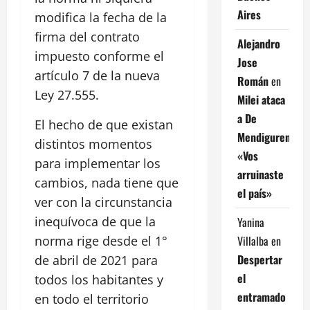
Aires
modifica la fecha de la
firma del contrato
Alejandro
impuesto conforme el
Jose
artículo 7 de la nueva
Román
en
Ley 27.555.
Milei ataca
a De
El hecho de que existan
Mendiguren:
distintos momentos
«Vos
para implementar los
arruinaste
cambios, nada tiene que
el país»
ver con la circunstancia
inequívoca de que la
Yanina
Villalba
en
norma rige desde el 1°
Despertar
de abril de 2021 para
el
todos los habitantes y
entramado
en todo el territorio