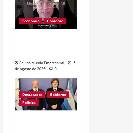
Economía
Gobierno
Dolarización: la economía
real se paraliza y las
pymes sufren
Equipo Mundo Empresarial
5
de agosto de 2026
0
Destacados
Gobierno
Política
GRAVE: Brasil confirmó
que no enviará embajador