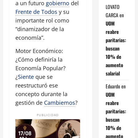
a un futuro
gobierno
del
LOVATO
Frente de Todos
y su
GARCA
en
importante rol como
UOM
“dinamizador de la
reabre
economía”.
paritarias:
buscan
Motor Económico:
10% de
¿Cómo definiría la
aumento
Economía Popular?
salarial
¿
Siente
que se
reestructuró ese
Eduardo
en
concepto durante la
UOM
gestión de
Cambiemos
?
reabre
paritarias:
PUBLICIDAD
buscan
10% de
aumento