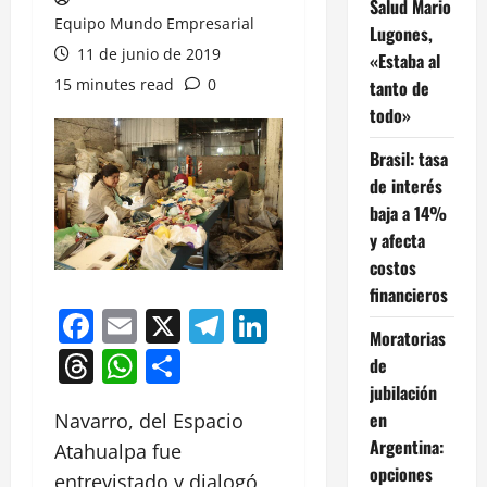
Salud Mario
Equipo Mundo Empresarial
Lugones,
11 de junio de 2019
«Estaba al
15 minutes read
0
tanto de
todo»
Brasil: tasa
de interés
baja a 14%
y afecta
costos
financieros
Facebook
Email
X
Telegram
LinkedIn
Moratorias
Threads
WhatsApp
Compartir
de
jubilación
en
Navarro, del Espacio
Argentina:
Atahualpa fue
opciones
entrevistado y dialogó