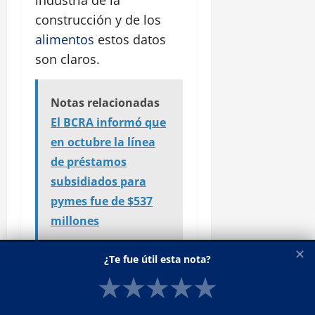
industria de la
construcción y de los
alimentos
estos datos
son claros.
Notas relacionadas
El BCRA informó que
en octubre la línea
de préstamos
subsidiados para
pymes fue de $537
millones
✕
¿Te fue útil esta nota?
ME: ¿En qué área no son
★
★
★
★
★
claros esos registros
respecto de los