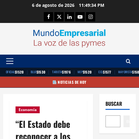
Saltar
6 de agosto de 2026
11:49:35 PM
al
Facebook
Twitter
Linkedin
Youtube
Instagram
contenido
Menú
principal
|
|
|
|
|
$1520
$1530
$1976
$1520
$1577
$15
OFICIAL
BLUE
TARJETA
MEP
CCL
MAYORISTA
NOTICIAS DE HOY
BUSCAR
Economía
“El Estado debe
Buscar
reconocer a los