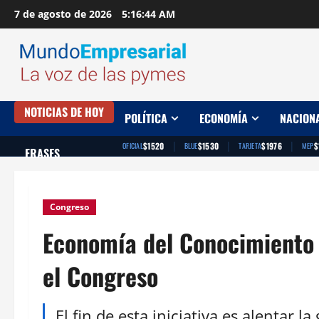
Saltar
7 de agosto de 2026
5:16:45 AM
al
contenido
NOTICIAS DE HOY
POLÍTICA
ECONOMÍA
NACION
|
|
|
$1520
$1530
$1976
$
OFICIAL
BLUE
TARJETA
MEP
FRASES
Congreso
Economía del Conocimiento 
el Congreso
El fin de esta iniciativa es alentar