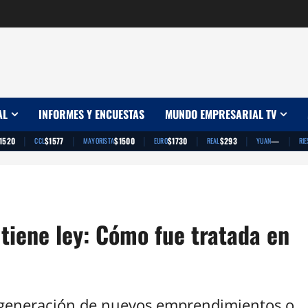
AL
INFORMES Y ENCUESTAS
MUNDO EMPRESARIAL TV
|
|
|
|
|
|
1520
$1577
$1500
$1730
$293
—
CCL
MAYORISTA
EURO
REAL
YUAN
RIE
tiene ley: Cómo fue tratada en
 la generación de nuevos emprendimientos o