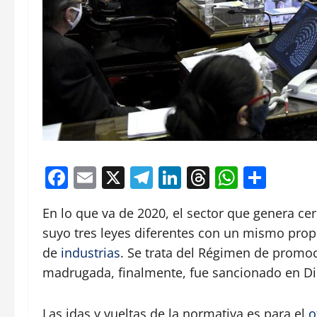
Facebook
Email
X
Telegram
LinkedIn
Threads
Whats
Comp
En lo que va de 2020, el sector que genera ce
suyo tres leyes diferentes con un mismo propós
de
industrias
. Se trata del Régimen de promo
madrugada, finalmente, fue sancionado en D
Las idas y vueltas de la normativa es para el
o