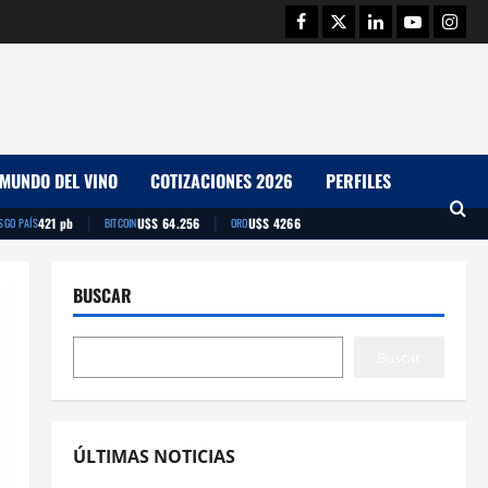
Facebook
Twitter
Linkedin
Youtube
Insta
MUNDO DEL VINO
COTIZACIONES 2026
PERFILES
|
|
421 pb
U$S 64.256
U$S 4266
SGO PAÍS
BITCOIN
ORO
BUSCAR
Buscar
ÚLTIMAS NOTICIAS