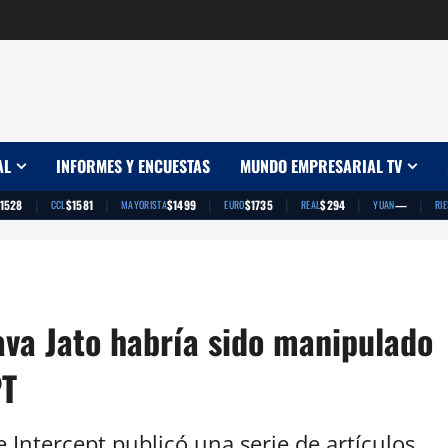
AL
INFORMES Y ENCUESTAS
MUNDO EMPRESARIAL TV
|
|
|
|
|
|
1528
$1581
$1499
$1735
$294
—
CCL
MAYORISTA
EURO
REAL
YUAN
RI
Lava Jato habría sido manipulado
PT
e Intercept publicó una serie de artículos