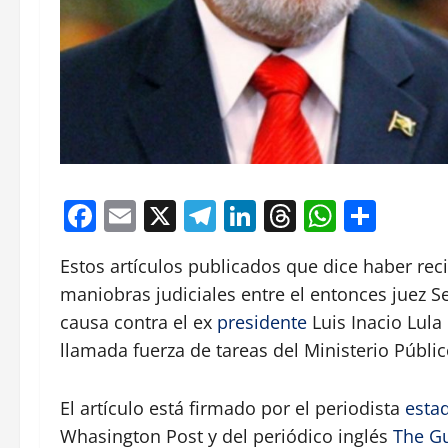
Facebook
Email
X
Telegram
LinkedIn
Threads
Whats
Comp
Estos artículos publicados que dice haber re
maniobras judiciales entre el entonces juez Se
causa contra el ex
presidente
Luis Inacio Lula 
llamada fuerza de tareas del Ministerio Público
El artículo está firmado por el periodista
esta
Whasington Post y del periódico inglés
The G