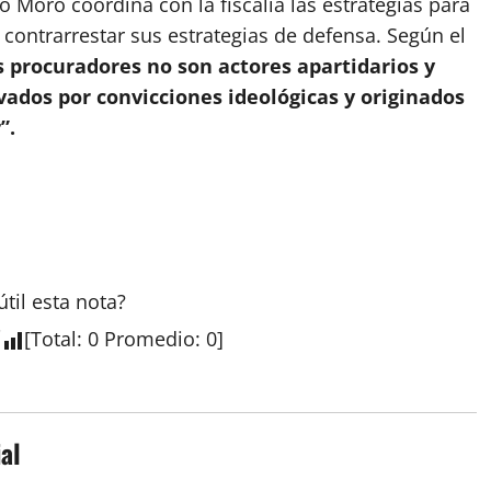
Moro coordina con la fiscalía las estrategias para
 contrarrestar sus estrategias de defensa. Según el
s procuradores no son actores apartidarios y
ados por convicciones ideológicas y originados
”.
útil esta
nota
?
[
Total
:
0
Promedio
:
0
]
al