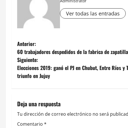
Administrator
Ver todas las entradas
N
Anterior:
60 trabajadores despedidos de la fabrica de zapatill
a
Siguiente:
v
Elecciones 2019: ganó el PJ en Chubut, Entre Ríos 
triunfo en Jujuy
e
g
a
Deja una respuesta
c
Tu dirección de correo electrónico no será publicad
Comentario
*