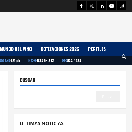
Facebook
Twitter
Linkedin
Youtube
Insta
MUNDO DEL VINO
COTIZACIONES 2026
PERFILES
|
|
421 pb
U$S 64.972
U$S 4338
ESGO PAÍS
BITCOIN
ORO
BUSCAR
Buscar
ÚLTIMAS NOTICIAS