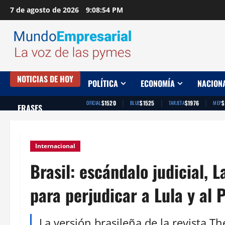
Saltar
7 de agosto de 2026
9:08:55 PM
al
contenido
NOTICIAS DE HOY
POLÍTICA
ECONOMÍA
NACION
|
|
|
$1520
$1525
$1976
$
OFICIAL
BLUE
TARJETA
MEP
FRASES
Internacional
Brasil: escándalo judicial, 
para perjudicar a Lula y al 
La versión brasileña de la revista Th