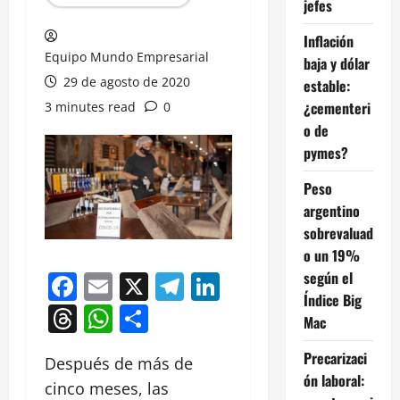
jefes
Inflación
Equipo Mundo Empresarial
baja y dólar
29 de agosto de 2020
estable:
¿cementeri
3 minutes read
0
o de
pymes?
Peso
argentino
sobrevaluad
o un 19%
según el
Facebook
Email
X
Telegram
LinkedIn
Índice Big
Threads
WhatsApp
Compartir
Mac
Precarizaci
Después de más de
ón laboral:
cinco meses, las