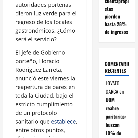
cuentapropi
autoridades porteñas
stas
dieron luz verde para el
pierden
regreso de los locales
hasta 28%
gastronómicos. ¿Cómo
de ingresos
será el servicio?
El jefe de Gobierno
porteño, Horacio
COMENTARIOS
Rodríguez Larreta,
RECIENTES
anunció este viernes la
LOVATO
reapertura de bares en
GARCA
en
toda la Ciudad, bajo el
UOM
estricto cumplimiento
reabre
de un protocolo
paritarias:
sanitario que
establece
,
buscan
entre otros puntos,
10% de