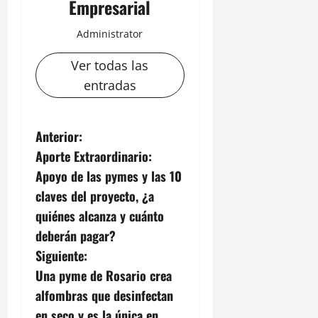
Empresarial
Administrator
Ver todas las
entradas
N
Anterior:
Aporte Extraordinario:
a
Apoyo de las pymes y las 10
v
claves del proyecto, ¿a
quiénes alcanza y cuánto
e
deberán pagar?
g
Siguiente:
Una pyme de Rosario crea
a
alfombras que desinfectan
en seco y es la única en