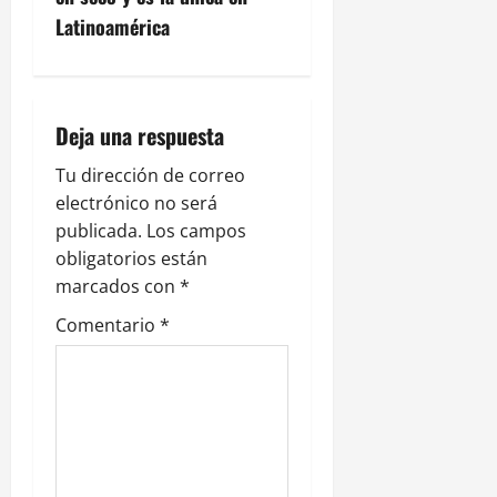
c
Latinoamérica
i
ó
n
Deja una respuesta
d
Tu dirección de correo
electrónico no será
e
publicada.
Los campos
obligatorios están
e
marcados con
*
n
Comentario
*
t
r
a