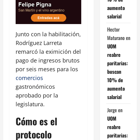
aumento
salarial
Hector
Junto con la habilitación,
Maturano
en
Rodríguez Larreta
UOM
remarcó la eximición del
reabre
pago de ingresos brutos
paritarias:
por seis meses para los
buscan
comercios
10% de
gastronómicos
aumento
aprobado por la
salarial
legislatura.
Jorge
en
Cómo es el
UOM
reabre
protocolo
paritarias: