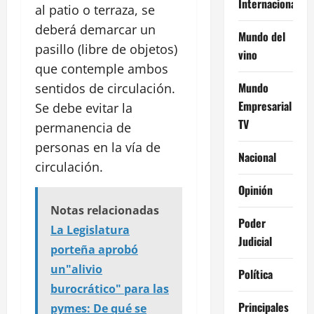
Internacional
al patio o terraza, se
deberá demarcar un
Mundo del
pasillo (libre de objetos)
vino
que contemple ambos
Mundo
sentidos de circulación.
Empresarial
Se debe evitar la
TV
permanencia de
personas en la vía de
Nacional
circulación.
Opinión
Notas relacionadas
Poder
La Legislatura
Judicial
porteña aprobó
un"alivio
Política
burocrático" para las
Principales
pymes: De qué se