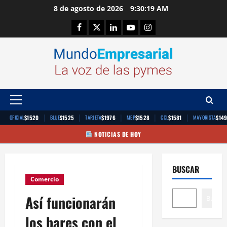
Saltar
8 de agosto de 2026
9:30:19 AM
al
Facebook
Twitter
Linkedin
Youtube
Instagram
contenido
Menú
principal
|
|
|
|
|
$1520
$1525
$1976
$1528
$1581
$14
OFICIAL
BLUE
TARJETA
MEP
CCL
MAYORISTA
NOTICIAS DE HOY
BUSCAR
Comercio
Así funcionarán
Buscar
los bares con el