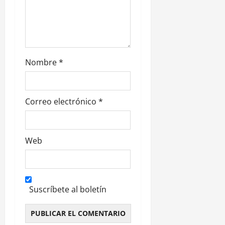
d
a
s
Nombre
*
Correo electrónico
*
Web
Suscríbete al boletín