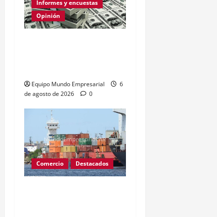
Informes y encuestas
Opinión
Relevamiento de
Expectativas de Mercado
– julio 2026
Equipo Mundo Empresarial
6
de agosto de 2026
0
Comercio
Destacados
Paro de prácticos deja
140 buques varados y