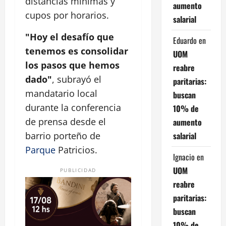
distancias mínimas y
aumento
cupos por horarios.
salarial
"Hoy el desafío que
Eduardo
en
tenemos es consolidar
UOM
los pasos que hemos
reabre
dado"
, subrayó el
paritarias:
mandatario local
buscan
durante la conferencia
10% de
de prensa desde el
aumento
salarial
barrio porteño de
Parque
Patricios.
Ignacio
en
UOM
PUBLICIDAD
reabre
paritarias:
buscan
10% de