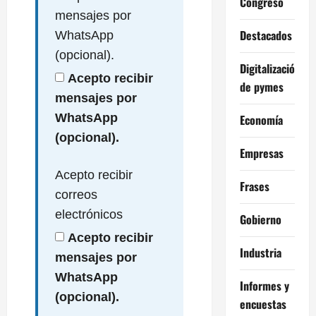
Congreso
mensajes por
Destacados
WhatsApp
(opcional).
Digitalización
Acepto recibir
de pymes
mensajes por
WhatsApp
Economía
(opcional).
Empresas
Acepto recibir
Frases
correos
electrónicos
Gobierno
Acepto recibir
Industria
mensajes por
WhatsApp
Informes y
(opcional).
encuestas