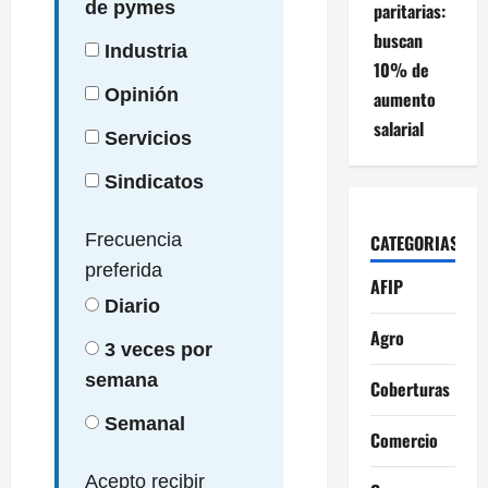
de pymes
paritarias:
buscan
Industria
10% de
Opinión
aumento
salarial
Servicios
Sindicatos
Frecuencia
CATEGORIAS
preferida
AFIP
Diario
Agro
3 veces por
semana
Coberturas
Semanal
Comercio
Acepto recibir