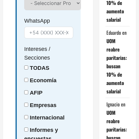
10% de
aumento
salarial
WhatsApp
Eduardo
en
UOM
reabre
Intereses
/
paritarias:
Secciones
buscan
TODAS
10% de
Economía
aumento
salarial
AFIP
Ignacio
en
Empresas
UOM
Internacional
reabre
paritarias:
Informes y
buscan
encuestas