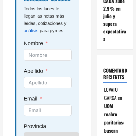
CABA sube
2,9% en
Todos los lunes te
julio y
llegan las notas más
supera
leídas, cotizaciones y
expectativa
análisis
para pymes.
s
Nombre
COMENTARIOS
Apellido
RECIENTES
LOVATO
GARCA
en
Email
UOM
reabre
paritarias:
Provincia
buscan