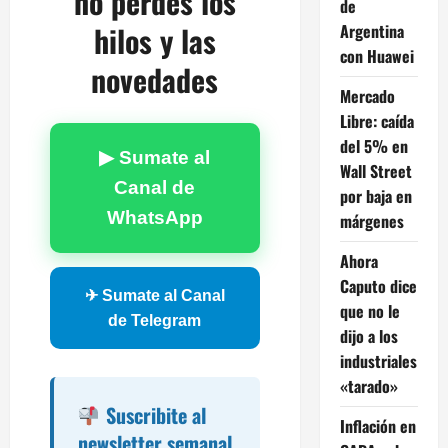
no perdés los
de
hilos y las
Argentina
con Huawei
novedades
Mercado
Libre: caída
del 5% en
▶ Sumate al
Wall Street
Canal de
por baja en
WhatsApp
márgenes
Ahora
Caputo dice
✈ Sumate al Canal
que no le
de Telegram
dijo a los
industriales
«tarado»
Suscribite al
Inflación en
newsletter semanal