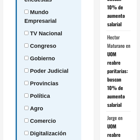
10% de
Mundo
aumento
Empresarial
salarial
TV
Nacional
Hector
Maturano
en
Congreso
UOM
Gobierno
reabre
paritarias:
Poder
Judicial
buscan
Provincias
10% de
aumento
Política
salarial
Agro
Jorge
en
Comercio
UOM
Digitalización
reabre