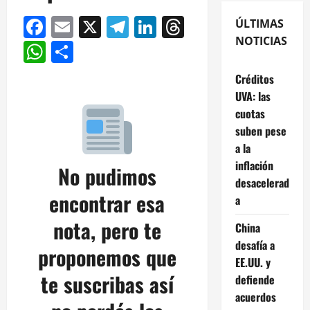
Facebook
Email
X
Telegram
LinkedIn
Threads
ÚLTIMAS
NOTICIAS
WhatsApp
Compartir
Créditos
UVA: las
cuotas
suben pese
a la
inflación
No pudimos
desacelerad
encontrar esa
a
nota, pero te
China
desafía a
proponemos que
EE.UU. y
te suscribas así
defiende
acuerdos